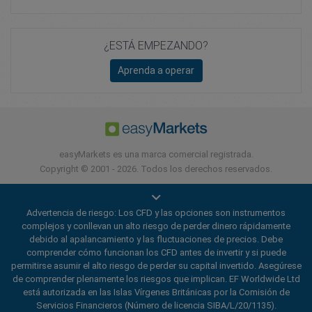
¿ESTÁ EMPEZANDO?
Aprenda a operar
easyMarkets es una marca comercial registrada.
Copyright © 2001 - 2026. Todos los derechos reservados.
Advertencia de riesgo: Los CFD y las opciones son instrumentos
complejos y conllevan un alto riesgo de perder dinero rápidamente
debido al apalancamiento y las fluctuaciones de precios. Debe
comprender cómo funcionan los CFD antes de invertir y si puede
permitirse asumir el alto riesgo de perder su capital invertido. Asegúrese
de comprender plenamente los riesgos que implican. EF Worldwide Ltd
está autorizada en las Islas Vírgenes Británicas por la Comisión de
Servicios Financieros (Número de licencia SIBA/L/20/1135).