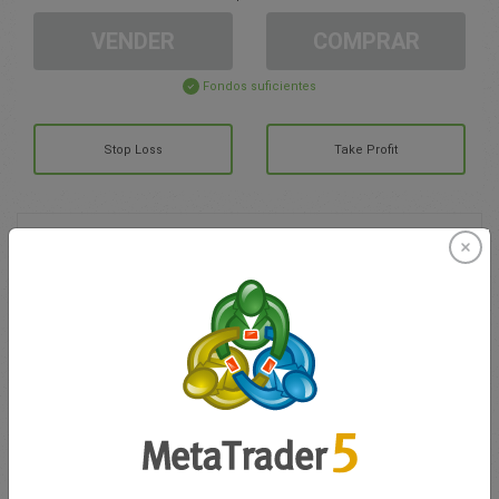
VENDER
COMPRAR
Fondos suficientes
Stop Loss
Take Profit
Cree una cuenta de trading
Gestión de la cuenta
Trading en
Saldo de trading
0.00
Mis bonuses
0.00
G/P total abierto
0.00