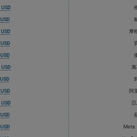
 USD
 USD
 USD
摩
 USD
 USD
 USD
萬
 USD
 USD
阿
 USD
亞
 USD
 USD
Met