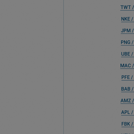
TWT /
NKE /
JPM /
PNG /
UBE /
MAC /
PFE /
BAB /
AMZ /
APL /
FBK /