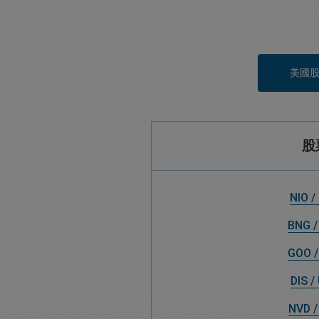
美國
股
NIO /
BNG /
GOO /
DIS /
NVD /