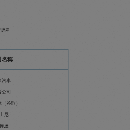
東股票
司名稱
來汽車
音公司
bet（谷歌）
士尼
偉達