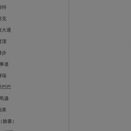
推特
耐克
根大通
寶潔
優步
事達
輝瑞
里巴巴
馬遜
蘋果
a（臉書）