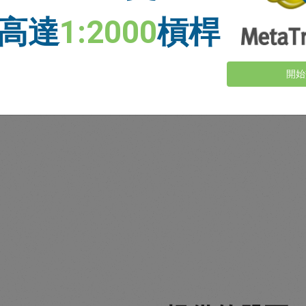
高達
1:2000
槓桿
是如何計算的？
開始
們的
交易者
對 easyMarkets 