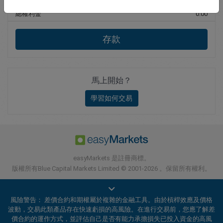
總權利金
0.00
存款
馬上開始？
學習如何交易
easyMarkets 是註冊商標。
版權所有Blue Capital Markets Limited © 2001-2026 。保留所有權利。
風險警告： 差價合約和期權屬於複雜的金融工具。由於槓桿效應及價格
波動，交易此類產品存在快速虧損的高風險。在進行交易前，您應了解差
價合約的運作方式，並評估自己是否有能力承擔損失已投入資金的高風