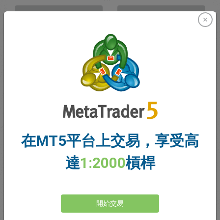
賣出
買入
資金充足
停損價格
止盈價格
註冊交易帳戶
在MT5平台上交易，享受高
帳戶管理
達
1:2000
槓桿
帳戶
帳戶餘額
0.00
開始交易
我的贈金
0.00
未結利潤/虧損總額
0.00