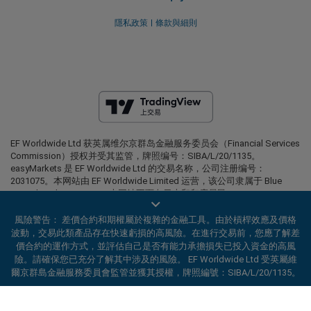
隱私政策
條款與細則
EF Worldwide Ltd 获英属维尔京群岛金融服务委员会（Financial Services
Commission）授权并受其监管，牌照编号：SIBA/L/20/1135。
easyMarkets 是 EF Worldwide Ltd 的交易名称，公司注册编号：
2031075。本网站由 EF Worldwide Limited 运营，该公司隶属于 Blue
Capital Markets Group。本网站不面向日本和印度居民。
受限地区：
EF Worldwide Ltd 不向某些地区的居民提供服务，包括美
風險警告： 差價合約和期權屬於複雜的金融工具。由於槓桿效應及價格
国、以色列、加拿大不列颠哥伦比亚省、马尼托巴省、魁北克省、安大略
波動，交易此類產品存在快速虧損的高風險。在進行交易前，您應了解差
省、阿富汗、白俄罗斯、古巴、伊朗、利比亚、缅甸、尼加拉瓜、朝鲜、
價合約的運作方式，並評估自己是否有能力承擔損失已投入資金的高風
巴拿马、俄罗斯联邦、塞舌尔和委内瑞拉。
險。請確保您已充分了解其中涉及的風險。 EF Worldwide Ltd 受英屬維
爾京群島金融服務委員會監管並獲其授權，牌照編號：SIBA/L/20/1135。
easyMarkets 是注册商标。版权所有 © 2001– 2026。保留所有权利。
ard_arrow_left
ard_arrow_left
ard_arrow_left
ard_arrow_left
ard_arrow_left
ard_arrow_left
ard_arrow_left
與我們在線溝通
與我們在線溝通
請發送訊息給我們
聯絡我們
與我們在線溝通
與我們在線溝通
與我們在線溝通