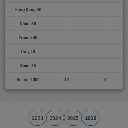
Hong Kong 50
-
-
China 50
-
-
France 40
-
-
Italy 40
-
-
Spain 35
-
-
Russel 2000
0.3
0.1
2023
2024
2025
2026