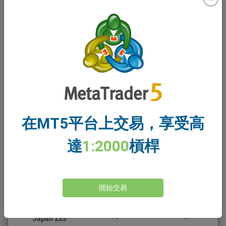
Swipe
Instrument
Monday
10/08
Tuesday
11/08
US 500
0.79
0.22
US 30
11.65
3.98
US Tech
3.09
-
在MT5平台上交易，享受高
UK 100
-
-
達
1:2000
槓桿
Germany 40
-
-
EU Stocks 50
-
-
開始交易
Australia
0.02
-
Japan 225
-
-