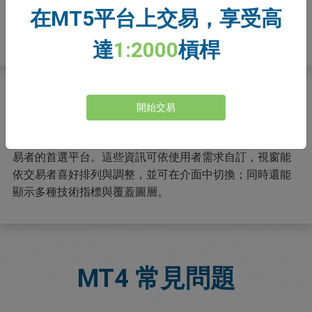
在MT5平台上交易，享受高
同時顯示多個即時圖表，搭配技術指標覆蓋層——這些指標
可事先準備並購買，或由使用者自行建立。
達
1:2000
槓桿
為什麼使用 MT4？
開始交易
由於 MT4 可在同一個視窗中顯示大量資訊，因此是進階交
易者的首選平台。這些資訊可依使用者需求自訂，視窗能
依交易者喜好排列與調整，並可在介面中切換；同時還能
顯示多種技術指標與覆蓋圖層。
MT4
常見問題