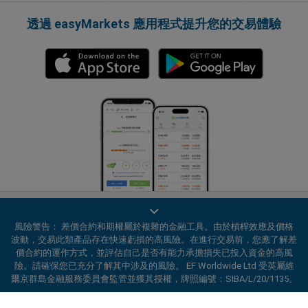
透過 easyMarkets 應用程式提升您的交易體驗
風險警告： 差價合約和期權屬於複雜的金融工具。由於槓桿效應及價格
波動，交易此類產品存在快速虧損的高風險。在進行交易前，您應了解差
價合約的運作方式，並評估自己是否有能力承擔損失已投入資金的高風
險。請確保您已充分了解其中涉及的風險。 EF Worldwide Ltd 受英屬維
隱私政策
條款與細則
爾京群島金融服務委員會監管並獲其授權，牌照編號：SIBA/L/20/1135。
ard_arrow_left
ard_arrow_left
ard_arrow_left
ard_arrow_left
ard_arrow_left
ard_arrow_left
ard_arrow_left
與我們在線溝通
與我們在線溝通
請發送訊息給我們
聯絡我們
與我們在線溝通
與我們在線溝通
與我們在線溝通