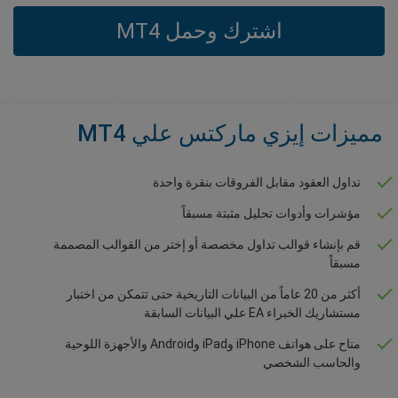
اشترك وحمل MT4
مميزات إيزي ماركتس علي MT4
تداول العقود مقابل الفروقات بنقرة واحدة
مؤشرات وأدوات تحليل مثبتة مسبقاً
قم بإنشاء قوالب تداول مخصصة أو إختر من القوالب المصممة
مسبقاً
أكثر من 20 عاماً من البيانات التاريخية حتى تتمكن من اختبار
مستشاريك الخبراء EA علي البيانات السابقة
متاح على هواتف iPhone وiPad وAndroid والأجهزة اللوحية
والحاسب الشخصي