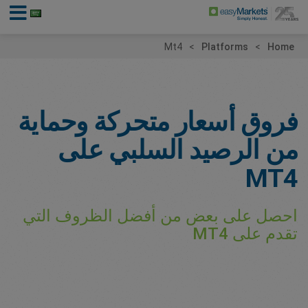
Mt4
Platforms
Home
فروق أسعار متحركة وحماية
من الرصيد السلبي على
MT4
احصل على بعض من أفضل الظروف التي
تقدم على MT4