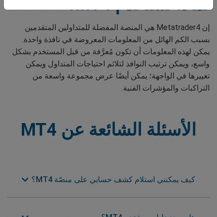
لماذا تستخدم MT4؟
إن Metatrader4 هي المنصة المفضلة للمتداولين المتقدمين
بسبب الكم الهائل من المعلومات المعروضة في نافذة واحدة.
يمكن لهذه المعلومات أن تكون مُعرَّفة من قبل المستخدم بشكل
واسع، ويمكن ترتيب النوافذ لتلائم احتياجات المتداول ويمكن
تغييرها في الواجهة؛ يمكن أيضًا عرض مجموعة واسعة من
التراكبات والمؤشرات الفنية.
الأسئلة الشائعة عن
MT4
كيف يمكنني استلام كشف حسابي على منصّة MT4؟