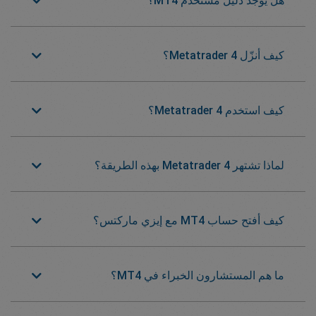
هل يوجد دليل مستخدم MT4؟
كيف أنزّل Metatrader 4؟
كيف استخدم Metatrader 4؟
لماذا تشتهر Metatrader 4 بهذه الطريقة؟
كيف أفتح حساب MT4 مع إيزي ماركتس؟
ما هم المستشارون الخبراء في MT4؟