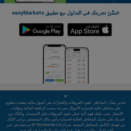
حَسَّنَ تجربتك في التداول مع تطبيق easyMarkets
تحذير بشأن المخاطر: عقود الفروقات والخيارات هي أصول مالية معقدة تنطوي
على مخاطر عالية لخسارة الأموال بسرعة بسبب الرافعة المالية وتقلبات
الأسعار. يجب عليك فهم آلية عمل عقود الفروقات قبل الاستثمار، والتأكد من
قدرتك على تحمل المخاطر العالية لخسارة رأس مالك المستثمَر. يرجى التأكد
سياسة الخصوصية
اتفاقية العميل
من فهمك الكامل للمخاطر المعنية. شركة EF Worldwide Ltd مرخصة في جزر
العذراء البريطانية من قبل هيئة الخدمات المالية (رقم الترخيص