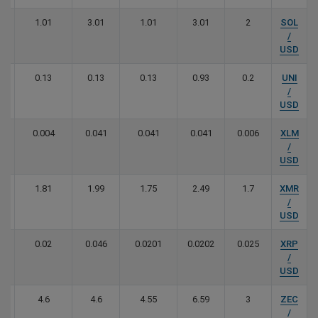
 Solana
1.01
3.01
1.01
3.01
2
SOL
/
USD
0.13
0.13
0.13
0.93
0.2
UNI
p
/
USD
ellar
0.004
0.041
0.041
0.041
0.006
XLM
/
USD
1 Monero
1.81
1.99
1.75
2.49
1.7
XMR
/
USD
pple
0.02
0.046
0.0201
0.0202
0.025
XRP
/
USD
ash
4.6
4.6
4.55
6.59
3
ZEC
/