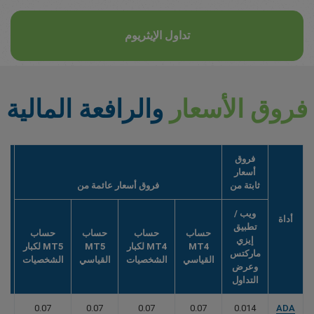
تداول الإيثريوم
فروق الأسعار
والرافعة المالية
فروق
أسعار
ثابتة من
فروق أسعار عائمة من
ويب /
أداة
تطبيق
حساب
حساب
حساب
حساب
إيزي
MT4
MT4 لكبار
MT5
MT5 لكبار
ماركتس
القياسي
الشخصيات
القياسي
الشخصيات
وعرض
التداول
1 Cardano
0.07
0.07
0.07
0.07
0.014
ADA