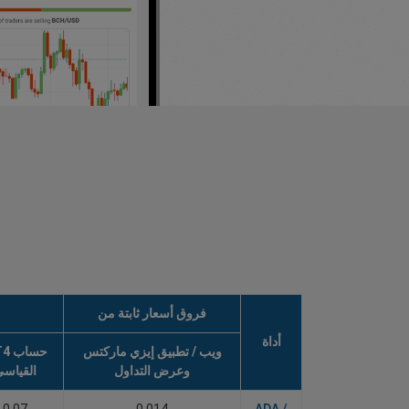
فروق أسعار ثابتة من
أداة
ويب / تطبيق إيزي ماركتس
حسا
وعرض التداول
القياس