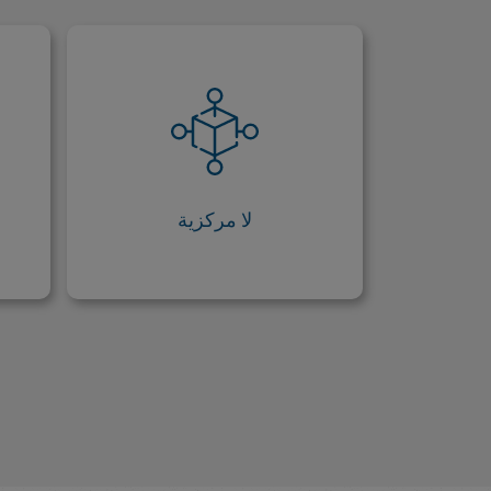
لا مركزية
مثل العملة المشفرة التي
"انفصلت" عنها؛ أي البيتكوين،
م
فإن البيتكوين كاش لامركزية،
ت
مما يعني أنها لا تزال غير متأثرة
إلى حدٍ كبير بأحداث الاقتصاد
ا
لا مركزية
الكلي أو تغييرات السياسة.