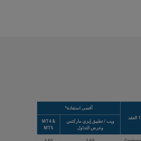
أقصى استفادة*
1 العقد
ويب / تطبيق إيزي ماركتس
MT4 &
وعرض التداول
MT5