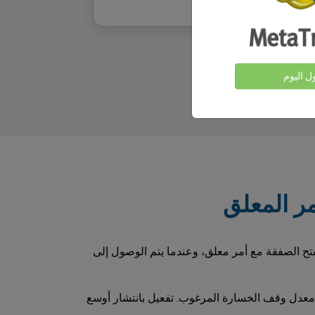
ول اليوم
مر المعلق
ليومي أو حدد سعرًا لفتح الصفقة مع أمر معلق، وعندما يتم الوصول إلى
د انزلاق عند معدل وقف الخسارة المرغوب. تفعيل بانتشار أوسع