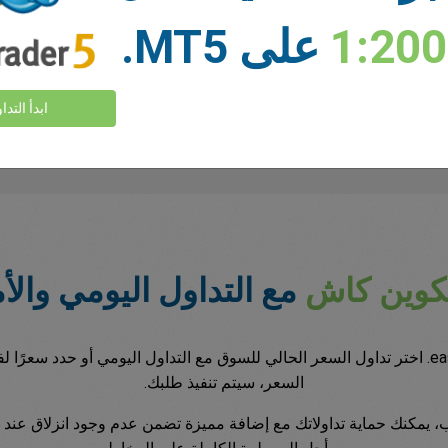
1:20
على MT5.
ابدأ التدا
ابدأ التداول
يتكوين كاش
مع التداول اليومي والأ
تداول العملات المشفرة بطريقتين مع easyMarkets. اختر تداول السعر الحالي للسوق مع التداول ا
السعر، سيتم تنفيذ طلبك.
 تطبيق easyMarkets ومنصة الويب، يمكنك حماية تداولاتك مع إضافة مميزة تضمن عدم وجو