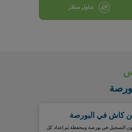
تداول ستلار
تس
بورصة
وين كاش في البورصة
كون التسجيل في بورصة ومحفظة ثم إعداد كل