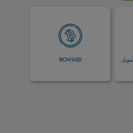
مويل
BCH/USD
ة أو
تداول بيتكوين كاش في زوج
داول
عملات لمساعدتك على تحسين
ديهي
موقعك في سوق سريع الحركة.
ريح!
مويل
BCH/USD