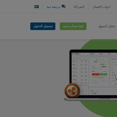
question_answer
ادوات الاتصال
الشركاء
دردشة حية
فتح حساب جديد
تسجيل الدخول
تحليل السوق