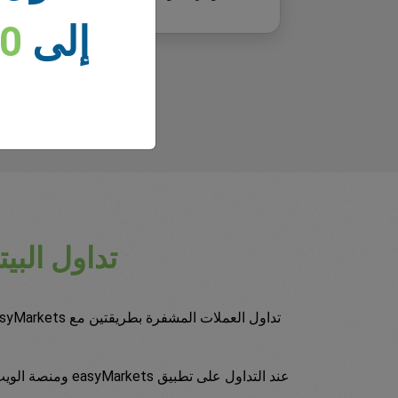
إلى
00
تداول الب
عند التداول على