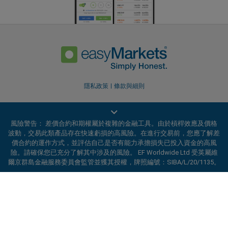
隱私政策
條款與細則
風險警告： 差價合約和期權屬於複雜的金融工具。由於槓桿效應及價格
波動，交易此類產品存在快速虧損的高風險。在進行交易前，您應了解差
價合約的運作方式，並評估自己是否有能力承擔損失已投入資金的高風
險。請確保您已充分了解其中涉及的風險。 EF Worldwide Ltd 受英屬維
爾京群島金融服務委員會監管並獲其授權，牌照編號：SIBA/L/20/1135。
EF Worldwide Ltd 获英属维尔京群岛金融服务委员会（Financial Services
ard_arrow_left
ard_arrow_left
ard_arrow_left
ard_arrow_left
ard_arrow_left
ard_arrow_left
ard_arrow_left
與我們在線溝通
與我們在線溝通
請發送訊息給我們
聯絡我們
與我們在線溝通
與我們在線溝通
與我們在線溝通
Commission）授权并受其监管，牌照编号：SIBA/L/20/1135。
easyMarkets 是 EF Worldwide Ltd 的交易名称，公司注册编号：
你好！歡迎造訪易信easyMarkets。如果有
2031075。本网站由 EF Worldwide Limited 运营，该公司隶属于 Blue
MSN訊息
call
WhatsApp
1. 掃描下面的二維碼
任何疑問，或需要協助，請隨時聯繫我們，希
Capital Markets Group。本网站不面向日本和印度居民。
望你在我們的網站上獲得愉快的體驗。
受限地区：
EF Worldwide Ltd 不向某些地区的居民提供服务，包括美