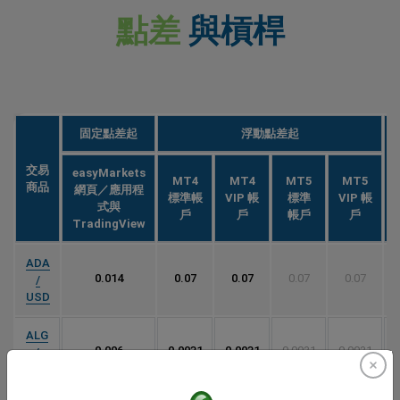
點差
與槓桿
固定點差起
浮動點差起
交易
easyMarkets
MT4
MT4
MT5
MT5
商品
網頁／應用程
標準帳
VIP 帳
標準
VIP 帳
式與
戶
戶
帳戶
戶
TradingView
ADA
0.014
0.07
0.07
0.07
0.07
/
USD
ALG
0.006
0.0031
0.0031
0.0031
0.0031
/
USD