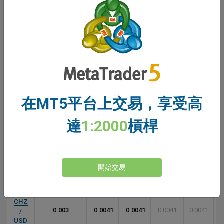
AVA
0.6
2.51
0.51
2.51
0.51
/
USD
BCH
在MT5平台上交易，享受高
5
7.31
5.31
7.15
5.21
/
USD
達
1:2000
槓桿
BTC
開始交易
25
28
18
28
18
/
USD
CHZ
0.003
0.0041
0.0041
0.0041
0.0041
/
USD