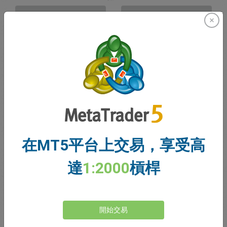
賣出
買入
資金充足
停損價格
止盈價格
註冊交易帳戶
在MT5平台上交易，享受高
帳戶管理
達
1:2000
槓桿
帳戶
帳戶餘額
0.00
開始交易
我的贈金
0.00
未結利潤/虧損總額
0.00