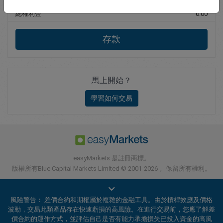
總權利金
0.00
存款
馬上開始？
學習如何交易
easyMarkets 是註冊商標。
版權所有Blue Capital Markets Limited © 2001-2026 。保留所有權利。
風險警告： 差價合約和期權屬於複雜的金融工具。由於槓桿效應及價格
波動，交易此類產品存在快速虧損的高風險。在進行交易前，您應了解差
價合約的運作方式，並評估自己是否有能力承擔損失已投入資金的高風