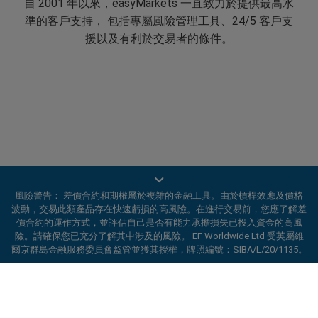
自 2001 年以來，easyMarkets 一直致力於提供最高水
準的客戶支持， 包括專屬風險管理工具、24/5 客戶支
援以及有利於交易者的條件。
隨時隨地交易
風險警告： 差價合約和期權屬於複雜的金融工具。由於槓桿效應及價格
easyMarkets 創新且直覺的應用程式讓您可在任何 iOS
波動，交易此類產品存在快速虧損的高風險。在進行交易前，您應了解差
價合約的運作方式，並評估自己是否有能力承擔損失已投入資金的高風
或 Android 裝置上交易， 隨時隨地掌握市場。
險。請確保您已充分了解其中涉及的風險。 EF Worldwide Ltd 受英屬維
爾京群島金融服務委員會監管並獲其授權，牌照編號：SIBA/L/20/1135。
ard_arrow_left
ard_arrow_left
ard_arrow_left
ard_arrow_left
ard_arrow_left
ard_arrow_left
ard_arrow_left
與我們在線溝通
與我們在線溝通
請發送訊息給我們
聯絡我們
與我們在線溝通
與我們在線溝通
與我們在線溝通
你好！歡迎造訪易信easyMarkets。如果有
開立帳戶
MSN訊息
call
WhatsApp
1. 掃描下面的二維碼
任何疑問，或需要協助，請隨時聯繫我們，希