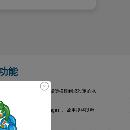
功能
ending Order）
，當市場價格達到您設定的水
發生滑點（No Slippage）。啟用後將以稍