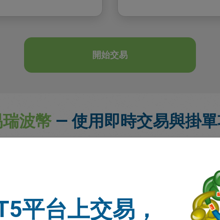
開始交易
易瑞波幣
— 使用即時交易與掛單
加密貨幣。選擇立即執行的
即時交易（Day Trade）
，或設定
掛單（P
準時，訂單將自動執行。
台上交易時，您可使用額外付費的風險管理工具，確保在您設定的停損價格不
寬的點差提供全面風險控制。
T5平台上交易，