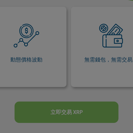
動態價格波動
無需錢包，無需交
波幣的價格完全由市場供需關係
交易瑞波幣 (XRP) 差價合約 (
所驅動。 當需求超過供應（或反
僅需操作價格波動， 無需
之）時，可能導致明顯的價格波
位錢包或註冊交易所
動， 這為交易者提供了理想的交
易機會。
動態價格波動
無需錢包，無需交易
立即交易 XRP