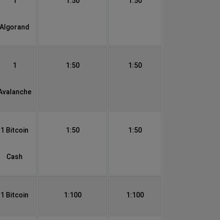
1
1:50
1:50
Algorand
1
1:50
1:50
Avalanche
1 Bitcoin
1:50
1:50
Cash
1 Bitcoin
1:100
1:100