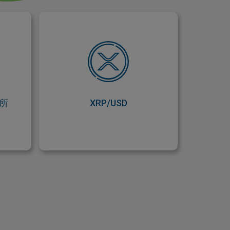
易所
XRP/USD
CFD)
在 easyMarkets 平台與應用程式
持有數
上， 以卓越交易條件交易瑞波幣
帳戶。
對美元，包括「無滑點保證止損
**」 （可作為進階附加功能啟
用）及「負餘額保護」。
所
XRP/USD