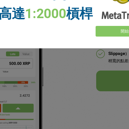
高達
1:2000
槓桿
享有業界最
設定一個價
開始
交易（Day
具備
無滑點保證
Slippage）
稍寬的點差