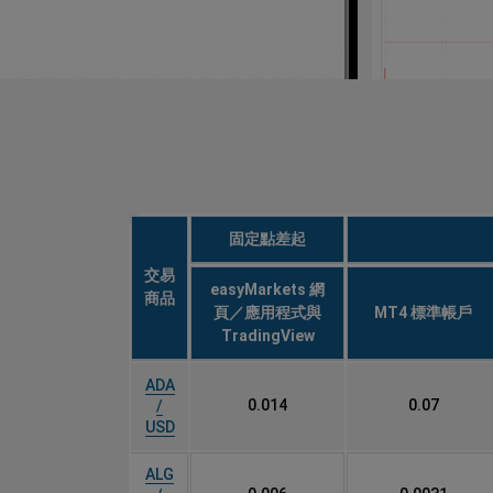
固定點差起
交易
easyMarkets 網
商品
頁／應用程式與
MT4 標準帳戶
TradingView
ADA
0.014
0.07
/
USD
ALG