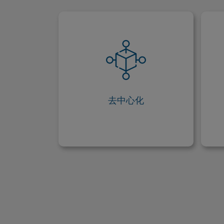
去中心化
與其他加密貨幣一樣，瑞波幣是去
瑞
中心化的，這意味著它不受任何單
一實體（如政府）控制。
去中心化