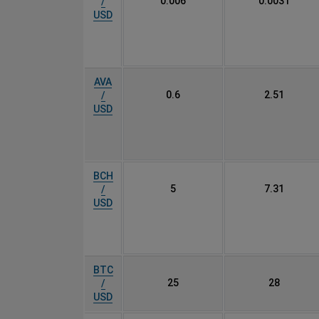
0.006
0.0031
/
USD
AVA
0.6
2.51
/
USD
BCH
5
7.31
/
USD
BTC
25
28
/
USD