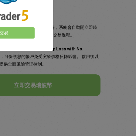
具競爭力的固定點差。
格水準，當市場觸及該價格時，系統會自動開立即時
交易
 Trade），幫助您部分自動化交易過程。
停損（Guaranteed Stop Loss with No
，可保護您的帳戶免受突發價格反轉影響。 啟用後以
提供全面風險管理控制。
立即交易瑞波幣