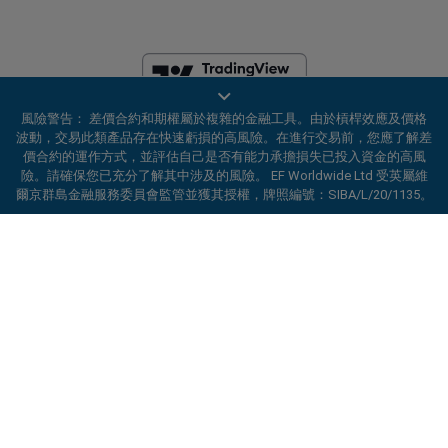
風險警告： 差價合約和期權屬於複雜的金融工具。由於槓桿效應及價格
EF Worldwide Ltd 获英属维尔京群岛金融服务委员会（Financial Services
波動，交易此類產品存在快速虧損的高風險。在進行交易前，您應了解差
Commission）授权并受其监管，牌照编号：SIBA/L/20/1135。
價合約的運作方式，並評估自己是否有能力承擔損失已投入資金的高風
easyMarkets 是 EF Worldwide Ltd 的交易名称，公司注册编号：
險。請確保您已充分了解其中涉及的風險。 EF Worldwide Ltd 受英屬維
2031075。本网站由 EF Worldwide Limited 运营，该公司隶属于 Blue
爾京群島金融服務委員會監管並獲其授權，牌照編號：SIBA/L/20/1135。
Capital Markets Group。本网站不面向日本和印度居民。
ard_arrow_left
ard_arrow_left
ard_arrow_left
ard_arrow_left
ard_arrow_left
ard_arrow_left
ard_arrow_left
與我們在線溝通
與我們在線溝通
請發送訊息給我們
聯絡我們
與我們在線溝通
與我們在線溝通
與我們在線溝通
受限地区：
EF Worldwide Ltd 不向某些地区的居民提供服务，包括美
国、以色列、加拿大不列颠哥伦比亚省、马尼托巴省、魁北克省、安大略
省、阿富汗、白俄罗斯、古巴、伊朗、利比亚、缅甸、尼加拉瓜、朝鲜、
你好！歡迎造訪易信easyMarkets。如果有
MSN訊息
call
WhatsApp
巴拿马、俄罗斯联邦、塞舌尔和委内瑞拉。
1. 掃描下面的二維碼
任何疑問，或需要協助，請隨時聯繫我們，希
望你在我們的網站上獲得愉快的體驗。
easyMarkets 是注册商标。版权所有 © 2001– 2026。保留所有权利。
1. 將以下
easyMarkets
號碼新增至您的聯絡
1、在facebook上按讚或訂閱易信
2. 開始聊天
call
+357 25 828 899
人清單 +357 99 248 926
取消
溝通
easyMarkets
1. 搜尋易信easyMarkets 企業QQ 800 128
微信線上客服時間
2. 開啟WhatsApp，選擇您已新增的號碼
208 並新增好友
2、開啟MSN訊息並找到易信
easyMarkets
週一-週五8:00-22:00
GMT +2
3.開始聊天
2. 開始聊天
3.開始聊天
請求回電