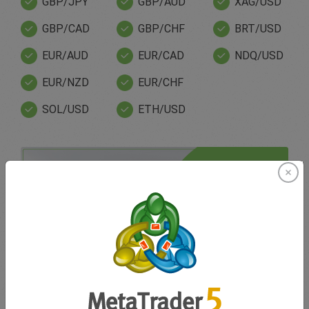
GBP/JPY
GBP/AUD
XAG/USD
GBP/CAD
GBP/CHF
BRT/USD
EUR/AUD
EUR/CAD
NDQ/USD
EUR/NZD
EUR/CHF
SOL/USD
ETH/USD