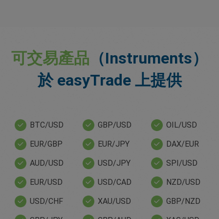
可交易產品
（Instruments）
於 easyTrade 上提供
BTC/USD
GBP/USD
OIL/USD
EUR/GBP
EUR/JPY
DAX/EUR
AUD/USD
USD/JPY
SPI/USD
EUR/USD
USD/CAD
NZD/USD
USD/CHF
XAU/USD
GBP/NZD