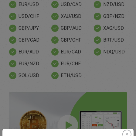
EUR/USD
USD/CAD
NZD/USD
USD/CHF
XAU/USD
GBP/NZD
GBP/JPY
GBP/AUD
XAG/USD
GBP/CAD
GBP/CHF
BRT/USD
EUR/AUD
EUR/CAD
NDQ/USD
EUR/NZD
EUR/CHF
SOL/USD
ETH/USD