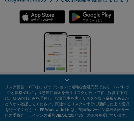
リスク警告： CFDおよびオプションは複雑な金融商品であり、レバレッ
ジと価格変動により急速に資金を失うリスクが高いです。投資する前
に、CFDの仕組みを理解し、投資元本を失うリスクを負う余裕があるか
どうかを確認してください。関連するリスクを十分に理解した上で投資
プライバシーポリシー
規約と条件
を行ってください。EF Worldwide Ltdは、英国領バージン諸島金融サー
ビス委員会（ライセンス番号SIBA/L/20/1135）の認可を受けています。
ard_arrow_left
ard_arrow_left
ard_arrow_left
ard_arrow_left
ard_arrow_left
ard_arrow_left
ard_arrow_left
当社とチャットしましょう！
当社とチャットしましょう！
連絡する
当社とチャットしましょう！
当社とチャットしましょう！
当社とチャットしましょう！