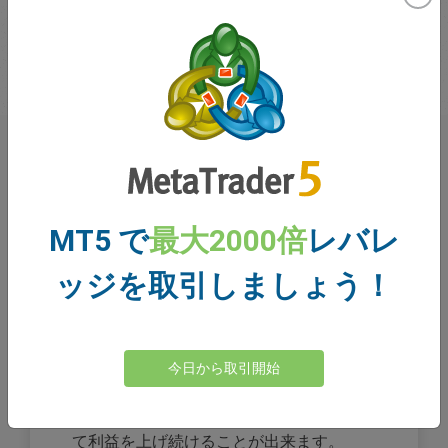
なぜ
easyTrade
を利用するの
か？
MT5 で
最大2000倍
レバレ
ッジを取引しましょう！
利益は無限大
easyTradeが内包するテクノロジーはあな
今日から取引開始
たの可能性を抑制しません。市場があなた
に有利に動くなら、取引時間の全体に渡っ
て利益を上げ続けることが出来ます。