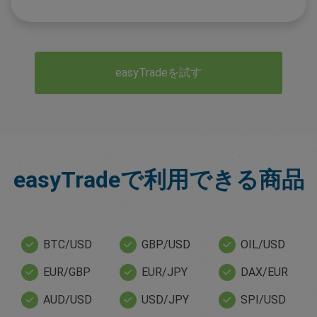
easyTradeを試す
easyTradeで利用できる商品
BTC/USD
GBP/USD
OIL/USD
EUR/GBP
EUR/JPY
DAX/EUR
AUD/USD
USD/JPY
SPI/USD