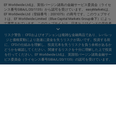
EF Worldwide Ltdは、英領バージン諸島の金融サービス委員会（ライセ
ンス番号SIBA/L/20/1135）から認可を受けています。 easyMarketsは、
EF Worldwide Ltd（登録番号：2031075）の商号です。このウェブサイ
トは、EF Worldwide Limited（Blue Capital Markets Group傘下）によっ
て運営されています。このウェブサイトは、日本およびインドの居住者
を対象としていません。
リスク警告： CFDおよびオプションは複雑な金融商品であり、レバレッ
制限地域：
EF Worldwide Ltdは、アメリカ合衆国、イスラエル、ブリテ
ジと価格変動により急速に資金を失うリスクが高いです。投資する前
ィッシュコロンビア州、マニトバ州、ケベック州、オンタリオ州、アフ
に、CFDの仕組みを理解し、投資元本を失うリスクを負う余裕があるか
ガニスタン、ベラルーシ、キューバ、イラン、リビア、ミャンマー、ニ
どうかを確認してください。関連するリスクを十分に理解した上で投資
カラグア、北朝鮮、パナマ、ロシア連邦、セーシェル、ベネズエラなど
の特定の地域の居住者にはサービスを提供していません。
を行ってください。EF Worldwide Ltdは、英国領バージン諸島金融サー
ビス委員会（ライセンス番号SIBA/L/20/1135）の認可を受けています。
easyMarketsは登録商標です。Copyright © 2001 - 2026. All rights
reserved.
ard_arrow_left
ard_arrow_left
ard_arrow_left
ard_arrow_left
ard_arrow_left
ard_arrow_left
ard_arrow_left
当社とチャットしましょう！
当社とチャットしましょう！
連絡する
当社とチャットしましょう！
当社とチャットしましょう！
当社とチャットしましょう！
当社までメッセージをお寄せくだ
こんにちは！easyMarketsへようこそ。何
メッセンジャー
call
WhatsApp
1. 下記のQRコードをスキャンして下さい
さい
かご質問ある場合や、サポートが必要な場合
は当社がいつでもお手伝いいたします。どう
1. Add the following
easyMarkets
number
ぞお楽しみください。
1.Facebookで
easyMarkets
にいいねをする
2.チャットを開始！
call
+357 25 828 899
to your contact list +357 99 248 926
かフォローをしてください
1.QQをオープンして、easyForex易信
WeChatの受付時間は
キャンセル
チャットを開始!
2.WhatsAppを開き、今追加した番号を選択
(800128208)を探してください
2.メッセンジャーを開き、
easyMarkets
を
月曜から金曜の8:00-22:00
GMT +2
してください
探してください