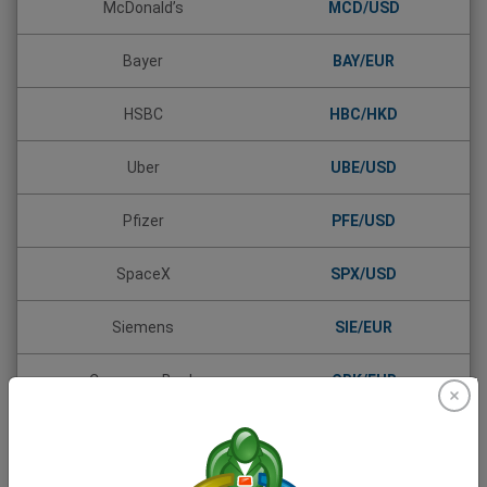
McDonald’s
MCD/USD
Bayer
BAY/EUR
HSBC
HBC/HKD
Uber
UBE/USD
Pfizer
PFE/USD
SpaceX
SPX/USD
Siemens
SIE/EUR
Commerz Bank
CBK/EUR
Daimler (Mercedes-Benz)
DAI/EUR
Allianz
ALV/EUR