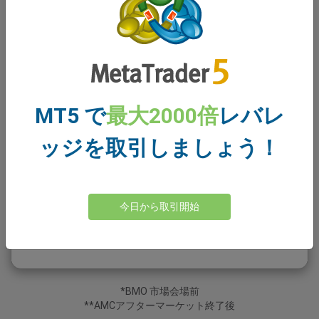
Tencent
TCT/HKD
Disney
DIS/USD
Cisco
CSCO/USD
MT5 で
最大2000倍
レバレ
AIA
AIA/HKD
ッジを取引しましょう！
Nvidia
NVD/USD
今日から取引開始
Alibaba
BAB/USD
Bank of China
BOC/HKD
*BMO 市場会場前
**AMCアフターマーケット終了後