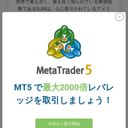
世界で最も古く、最も良く知られている株価指
数であるDJIAは、公に取引されているアメリ
カ合衆国の30の大企業の株式の価格を追跡して
います。US30とも呼ばれています。
S&P 500
米国の時価総額上位500銘柄からなるバスケッ
トで、米国全体の時価総額の約80％を占める。
MT5 で
最大2000倍
レバレ
そのため、S&P500は米国経済の動向を示す良
い指標と考えられています。
ッジを取引しましょう！
今日から取引開始