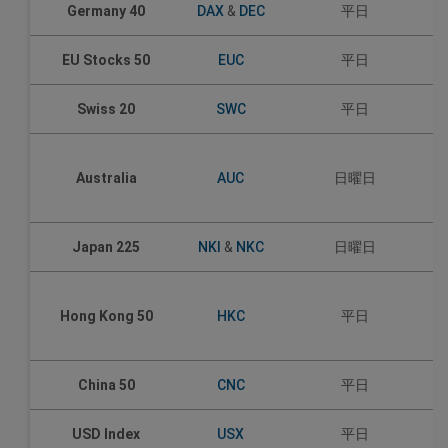
Germany 40
DAX
&
DEC
平日
EU Stocks 50
EUC
平日
Swiss 20
SWC
平日
Australia
AUC
日曜日
Japan 225
NKI
&
NKC
日曜日
Hong Kong 50
HKC
平日
China 50
CNC
平日
USD Index
USX
平日