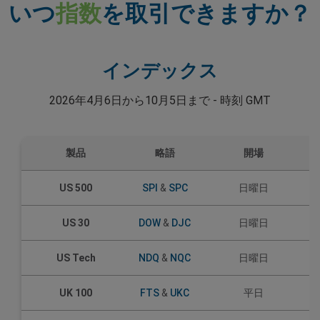
いつ
指数
を取引できますか？
インデックス
2026年4月6日から10月5日まで - 時刻 GMT
製品
略語
開場
US 500
SPI
&
SPC
日曜日
US 30
DOW
&
DJC
日曜日
US Tech
NDQ
&
NQC
日曜日
UK 100
FTS
&
UKC
平日