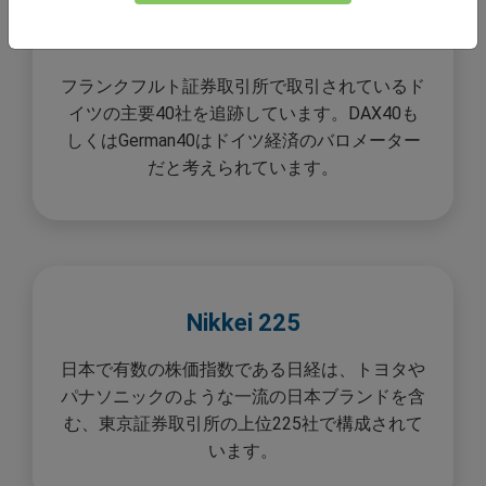
DAX 40
フランクフルト証券取引所で取引されているド
イツの主要40社を追跡しています。DAX40も
しくはGerman40はドイツ経済のバロメーター
だと考えられています。
Nikkei 225
日本で有数の株価指数である日経は、トヨタや
パナソニックのような一流の日本ブランドを含
む、東京証券取引所の上位225社で構成されて
います。