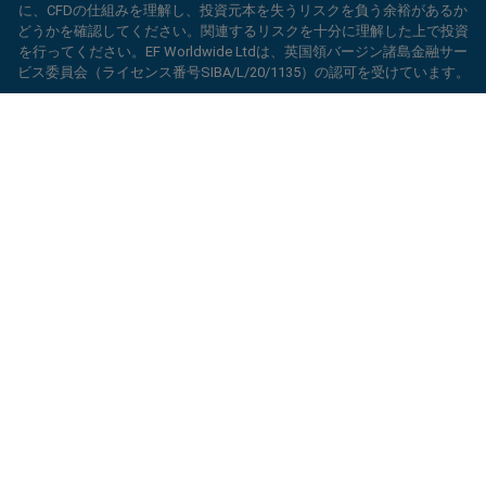
に、CFDの仕組みを理解し、投資元本を失うリスクを負う余裕があるか
どうかを確認してください。関連するリスクを十分に理解した上で投資
を行ってください。EF Worldwide Ltdは、英国領バージン諸島金融サー
ビス委員会（ライセンス番号SIBA/L/20/1135）の認可を受けています。
EF Worldwide Ltdは、英領バージン諸島の金融サービス委員会（ライセ
ard_arrow_left
ard_arrow_left
ard_arrow_left
ard_arrow_left
ard_arrow_left
ard_arrow_left
ard_arrow_left
当社とチャットしましょう！
当社とチャットしましょう！
連絡する
当社とチャットしましょう！
当社とチャットしましょう！
当社とチャットしましょう！
ンス番号SIBA/L/20/1135）から認可を受けています。 easyMarketsは、
当社までメッセージをお寄せくだ
EF Worldwide Ltd（登録番号：2031075）の商号です。このウェブサイ
こんにちは！easyMarketsへようこそ。何
トは、EF Worldwide Limited（Blue Capital Markets Group傘下）によっ
メッセンジャー
call
WhatsApp
1. 下記のQRコードをスキャンして下さい
さい
かご質問ある場合や、サポートが必要な場合
て運営されています。このウェブサイトは、日本およびインドの居住者
は当社がいつでもお手伝いいたします。どう
を対象としていません。
1. Add the following
easyMarkets
number
ぞお楽しみください。
1.Facebookで
easyMarkets
にいいねをする
2.チャットを開始！
制限地域：
EF Worldwide Ltdは、アメリカ合衆国、イスラエル、ブリテ
call
+357 25 828 899
to your contact list +357 99 248 926
かフォローをしてください
ィッシュコロンビア州、マニトバ州、ケベック州、オンタリオ州、アフ
1.QQをオープンして、easyForex易信
WeChatの受付時間は
ガニスタン、ベラルーシ、キューバ、イラン、リビア、ミャンマー、ニ
キャンセル
チャットを開始!
2.WhatsAppを開き、今追加した番号を選択
(800128208)を探してください
2.メッセンジャーを開き、
easyMarkets
を
月曜から金曜の8:00-22:00
GMT +2
カラグア、北朝鮮、パナマ、ロシア連邦、セーシェル、ベネズエラなど
してください
探してください
の特定の地域の居住者にはサービスを提供していません。
2.チャットを開始！
折り返し連絡のリクエスト
3.チャットを開始
easyMarketsは登録商標です。Copyright © 2001 - 2026. All rights
3.チャットを開始
reserved.
We accept WhatsApp chat requests
We accept Facebook chat requests
Monday-Thursday: 08:00–21:00
GMT +2
Monday-Thursday: 08:00–21:00
GMT +2
Friday: 08:00–24:00
GMT +2
Friday: 08:00–24:00
GMT +2
Phone support is available 24/5
Phone support is available 24/5