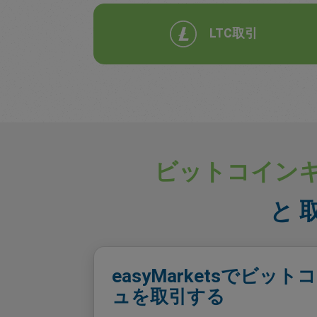
LTC取引
ビットコインキャ
と 
easyMarketsでビッ
ュを取引する