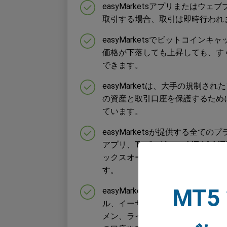
easyMarketsアプリまたはウェ
取引する場合、取引は即時行われ
easyMarketsでビットコイン
価格が下落しても上昇しても、す
できます。
easyMarketは、大手の規制さ
の資産と取引口座を保護するため
ています。
easyMarketsが提供する全て
アプリ、TradingView、MT4 &
ックスオーバーレイ、そしてより
す。
MT5
easyMarketsのアカウントで
ル、イーサリアム、ビットコイン
メン、ライトコインにアクセスす