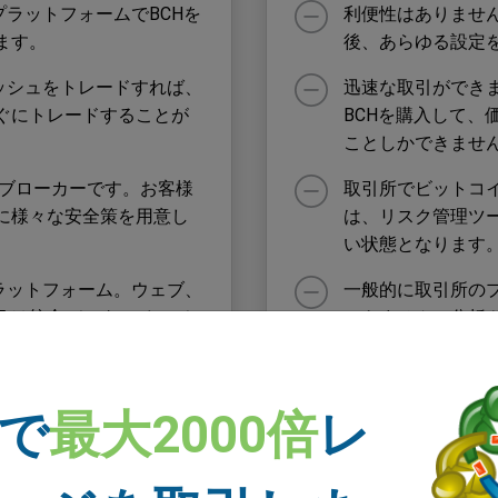
ブプラットフォームでBCHを
利便性はありませ
ます。
後、あらゆる設定
キャッシュをトレードすれば、
迅速な取引ができ
ぐにトレードすることが
BCHを購入して、
ことしかできませ
れたブローカーです。お客様
取引所でビットコ
に様々な安全策を用意し
は、リスク管理ツ
い状態となります
のプラットフォーム。ウェブ、
一般的に取引所の
 MT5 は統合データ、インデ
できません。分析
多くの機能を備えていま
く、そのような情
料サービスに頼る
 で
最大2000倍
レ
あれば、ビットコイン、リップ
多くのウォレット
キャッシュ、ステラルー
取引所はビットコ
ることができます。同一
数料がかかります