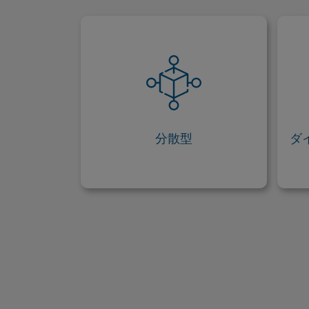
分散型
ビットコインから『分裂』した仮
仮
想通貨と同様に、ビットコインキ
ャッシュは分散型の仮想通貨で
お
す。これはつまり、ビットコイン
異
キャッシュが常にマクロ経済学的
分散型
ダ
な
な事象や政策の変更による影響を
ほとんど受けないということで
す。