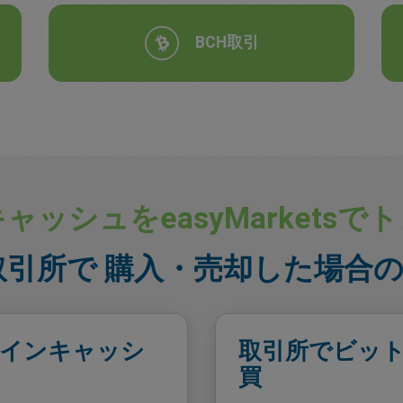
BCH取引
ッシュをeasyMarkets
取引所で 購入・売却した場合
トコインキャッシ
取引所でビッ
買