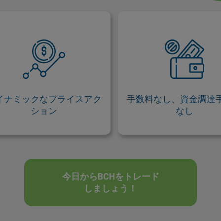
ダイナミックなプライスアク
手数料なし、資金調達手
ション
想通貨は最後に投資業界を開拓
easyMarketsでトレード
していく役割の1つと考えられて
ウォレットや取引所を利用
り、市場内の他の投資商品とは
要がなく、追加の手数料も
なる値動きをします。このよう
ません。直感的で使いや
イナミックなプライスアク
手数料なし、資金調達
ダイナミックな変動に対して、
ション
なし
忠実なファンが存在します。
今日からBCHをトレード
しましょう！