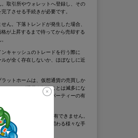
ん。取引所やウォレットへ登録し、その
を完了させる手続きが必要です。
ません。下落トレンドが発生した場合、
価格が上昇するまで待ってから売却する
ん。
インキャッシュのトレードを行う際に
ールが全く存在しないか、ほぼなしに近
。
プラットホームは、仮想通貨の売買しか
やニュースが提供されることは滅多にな
報が必要な場合はサードパーティーの有
ことになります。
が1種類の仮想通貨しか保有できません。
インキャッシュの売買に関わる様々な手
。