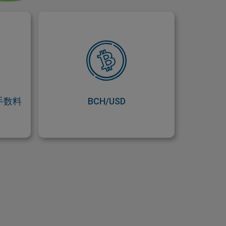
数料
BCH/USD
なし
ビットコインキャッシュを通貨ペ
すれば、
アで取引することで、動きの激し
する必
い市場でより有利なポジションを
発生し
取ることができます。
すい！
手数料
BCH/USD