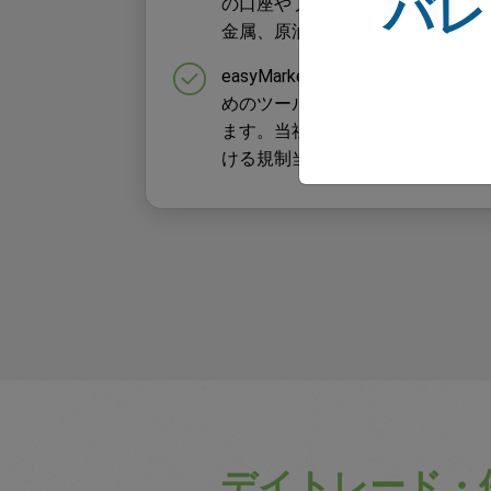
バレ
の口座やプラットホームを使用し
金属、原油などの取引を行うこと
easyMarketsは、様々なシス
めのツールの開発に伴う高レベル
ます。当社はEUで規制されてお
ける規制当局から認可を受けてい
デイトレード・