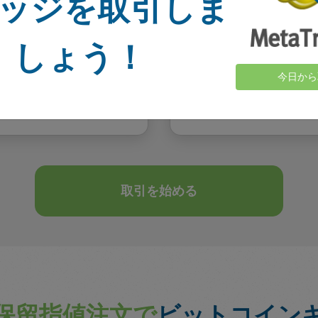
ッジを取引しま
て、株式、金や銀などの
取引所がハッキン
ができます。
てしまったことが
しょう！
テムおよびお客様を保護するた
なリソースに投資してい
今日から
り、こちらからご覧いただ
ます。
取引を始める
保留指値注文で
ビットコイン