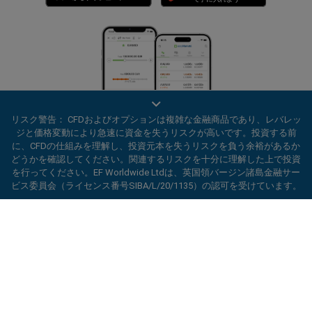
リスク警告： CFDおよびオプションは複雑な金融商品であり、レバレッ
ジと価格変動により急速に資金を失うリスクが高いです。投資する前
に、CFDの仕組みを理解し、投資元本を失うリスクを負う余裕があるか
どうかを確認してください。関連するリスクを十分に理解した上で投資
を行ってください。EF Worldwide Ltdは、英国領バージン諸島金融サー
ビス委員会（ライセンス番号SIBA/L/20/1135）の認可を受けています。
ard_arrow_left
ard_arrow_left
ard_arrow_left
ard_arrow_left
ard_arrow_left
ard_arrow_left
ard_arrow_left
プライバシーポリシー
規約と条件
当社とチャットしましょう！
当社とチャットしましょう！
連絡する
当社とチャットしましょう！
当社とチャットしましょう！
当社とチャットしましょう！
当社までメッセージをお寄せくだ
こんにちは！easyMarketsへようこそ。何
メッセンジャー
call
WhatsApp
1. 下記のQRコードをスキャンして下さい
さい
かご質問ある場合や、サポートが必要な場合
は当社がいつでもお手伝いいたします。どう
1. Add the following
easyMarkets
number
ぞお楽しみください。
1.Facebookで
easyMarkets
にいいねをする
2.チャットを開始！
call
+357 25 828 899
to your contact list +357 99 248 926
かフォローをしてください
1.QQをオープンして、easyForex易信
WeChatの受付時間は