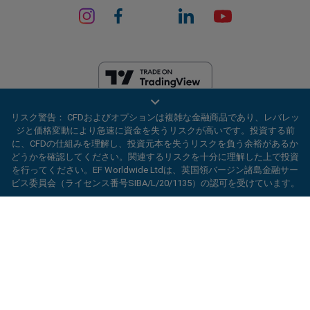
EF Worldwide Ltdは、英領バージン諸島の金融サービス委員会（ライセ
リスク警告： CFDおよびオプションは複雑な金融商品であり、レバレッ
ンス番号SIBA/L/20/1135）から認可を受けています。 easyMarketsは、
ジと価格変動により急速に資金を失うリスクが高いです。投資する前
EF Worldwide Ltd（登録番号：2031075）の商号です。このウェブサイ
に、CFDの仕組みを理解し、投資元本を失うリスクを負う余裕があるか
トは、EF Worldwide Limited（Blue Capital Markets Group傘下）によっ
どうかを確認してください。関連するリスクを十分に理解した上で投資
て運営されています。このウェブサイトは、日本およびインドの居住者
を行ってください。EF Worldwide Ltdは、英国領バージン諸島金融サー
を対象としていません。
ビス委員会（ライセンス番号SIBA/L/20/1135）の認可を受けています。
制限地域：
EF Worldwide Ltdは、アメリカ合衆国、イスラエル、ブリテ
ard_arrow_left
ard_arrow_left
ard_arrow_left
ard_arrow_left
ard_arrow_left
ard_arrow_left
ard_arrow_left
当社とチャットしましょう！
当社とチャットしましょう！
連絡する
当社とチャットしましょう！
当社とチャットしましょう！
当社とチャットしましょう！
ィッシュコロンビア州、マニトバ州、ケベック州、オンタリオ州、アフ
ガニスタン、ベラルーシ、キューバ、イラン、リビア、ミャンマー、ニ
当社までメッセージをお寄せくだ
こんにちは！easyMarketsへようこそ。何
カラグア、北朝鮮、パナマ、ロシア連邦、セーシェル、ベネズエラなど
メッセンジャー
call
WhatsApp
1. 下記のQRコードをスキャンして下さい
さい
の特定の地域の居住者にはサービスを提供していません。
かご質問ある場合や、サポートが必要な場合
は当社がいつでもお手伝いいたします。どう
easyMarketsは登録商標です。Copyright © 2001 - 2026. All rights
1. Add the following
easyMarkets
number
ぞお楽しみください。
reserved.
1.Facebookで
easyMarkets
にいいねをする
2.チャットを開始！
call
+357 25 828 899
to your contact list +357 99 248 926
かフォローをしてください
1.QQをオープンして、easyForex易信
WeChatの受付時間は
キャンセル
チャットを開始!