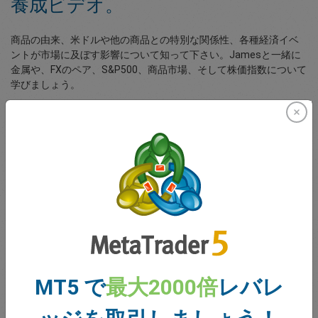
養成ビデオ。
商品の由来、米ドルや他の商品との特別な関係性、各種経済イベ
ントが市場に及ぼす影響について知って下さい。Jamesと一緒に
金属や、FXのペア、S&P500、商品市場、そして株価指数について
学びましょう。
動画プレイリスト［3］。動画の長さは約4分半。
無料のeBook
easyMarketsのクライアントは10冊のeBookをどれ
でもダウンロードできます。これらのeBookは取引
や、テクニカル分析、人気のMT4および
easyMarketsの取引アプリの解説などの全てをカバ
ーしています：
MT5 で
最大2000倍
レバレ
市場の取引