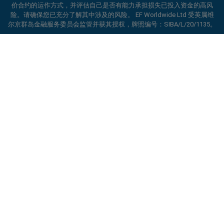
价合约的运作方式，并评估自己是否有能力承担损失已投入资金的高风
险。请确保您已充分了解其中涉及的风险。 EF Worldwide Ltd 受英属维
尔京群岛金融服务委员会监管并获其授权，牌照编号：SIBA/L/20/1135。
ard_arrow_left
ard_arrow_left
ard_arrow_left
ard_arrow_left
ard_arrow_left
ard_arrow_left
ard_arrow_left
与我们在线沟通
与我们在线沟通
请发送信息给我们
联系我们
与我们在线沟通
与我们在线沟通
与我们在线沟通
你好！欢迎访问易信easyMarkets。如果有
MSN信息
call
WhatsApp
1. 扫描下面的二维码
EF Worldwide Ltd 获英属维尔京群岛金融服务委员会（Financial Services
任何疑问，或者需要帮助，请随时联系我们，
Commission）授权并受其监管，牌照编号：SIBA/L/20/1135。
希望你在我们的网站获得愉快的体验。
easyMarkets 是 EF Worldwide Ltd 的交易名称，公司注册编号：
1. Add the following
easyMarkets
number
1、在facebook上点赞或订阅易信
2. 开始聊天
2031075。本网站由 EF Worldwide Limited 运营，该公司隶属于 Blue
call
+357 25 828 899
to your contact list +357 99 248 926
取消
沟通
easyMarkets
Capital Markets Group。本网站不面向日本和印度居民。
1. 搜索易信easyMarkets 企业QQ 800 128
微信在线客服时间
2. 打开WhatsApp，选择您已添加的号码
208 并添加好友
受限地区：
EF Worldwide Ltd 不向某些地区的居民提供服务，包括美国、
2、打开MSN信息并找到易信
easyMarkets
周一-周五 8:00-22:00
GMT +2
以色列、加拿大不列颠哥伦比亚省、马尼托巴省、魁北克省、安大略省、
3、开始聊天
2. 开始聊天
3、开始聊天
阿富汗、白俄罗斯、古巴、伊朗、利比亚、缅甸、尼加拉瓜、朝鲜、巴拿
请求回电
马、俄罗斯联邦、塞舌尔和委内瑞拉。
We accept WhatsApp chat requests
We accept Facebook chat requests
Monday-Thursday: 08:00–21:00
GMT +2
easyMarkets 是注册商标。版权所有 © 2001– 2026。保留所有权利。
Monday-Thursday: 08:00–21:00
GMT +2
Friday: 08:00–24:00
GMT +2
Friday: 08:00–24:00
GMT +2
Phone support is available 24/5
Phone support is available 24/5