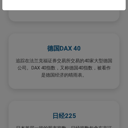
总市值的 80%。 因此，标准普尔 500 指数被视
为美国经济表现的良好指标。
德国DAX 40
追踪在法兰克福证券交易所交易的40家大型德国
公司。DAX 40指数，又称德国40指数，被看作
是德国经济的晴雨表。
日经225