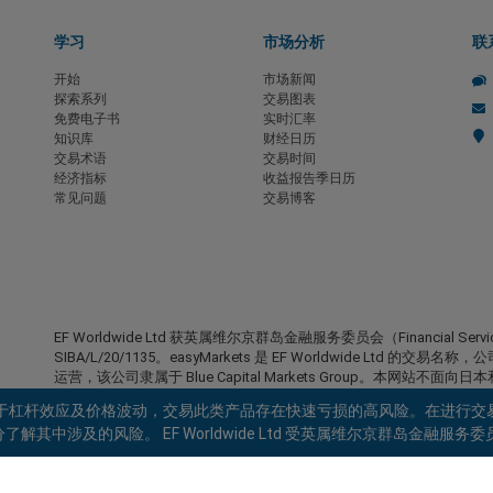
学习
市场分析
联
开始
市场新闻
探索系列
交易图表
免费电子书
实时汇率
知识库
财经日历
交易术语
交易时间
经济指标
收益报告季日历
常见问题
交易博客
EF Worldwide Ltd 获英属维尔京群岛金融服务委员会（Financial S
SIBA/L/20/1135。easyMarkets 是 EF Worldwide Ltd 的交易名称
运营，该公司隶属于 Blue Capital Markets Group。本网站不面向
受限地区：
EF Worldwide Ltd 不向某些地区的居民提供服务
由于杠杆效应及价格波动，交易此类产品存在快速亏损的高风险。在进行交
克省、安大略省、阿富汗、白俄罗斯、古巴、伊朗、利比亚、缅甸、
涉及的风险。 EF Worldwide Ltd 受英属维尔京群岛金融服务委员会
拉。
easyMarkets 是注册商标。版权所有 © 2001– 2026。保留所有权利。