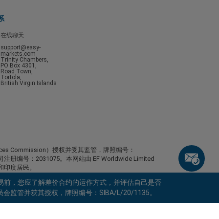
系
在线聊天
support@easy-
markets.com
Trinity Chambers,
PO Box 4301,
Road Town,
Tortola,
British Virgin Islands
ervices Commission）授权并受其监管，牌照编号：
，公司注册编号：2031075。本网站由 EF Worldwide Limited
日本和印度居民。
，包括美国、以色列、加拿大不列颠哥伦比亚省、马尼托巴省、魁北
易前，您应了解差价合约的运作方式，并评估自己是否
尼加拉瓜、朝鲜、巴拿马、俄罗斯联邦、塞舌尔和委内瑞
监管并获其授权，牌照编号：SIBA/L/20/1135。
keyboard_arrow_left
keyboard_arrow_left
keyboard_arrow_left
keyboard_arrow_left
keyboard_arrow_left
keyboard_arrow_left
keyboard_arrow_left
与我们在线沟通
与我们在线沟通
请发送信息给我们
联系我们
与我们在线沟通
与我们在线沟通
与我们在线沟通