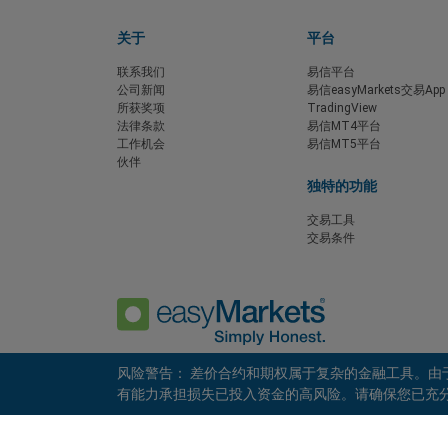
关于
平台
联系我们
易信平台
公司新闻
易信easyMarkets交易App
所获奖项
TradingView
法律条款
易信MT4平台
工作机会
易信MT5平台
伙伴
独特的功能
交易工具
交易条件
风险警告： 差价合约和期权属于复杂的金融工具。
有能力承担损失已投入资金的高风险。请确保您已充分了解其中
隐私政策
客户协议