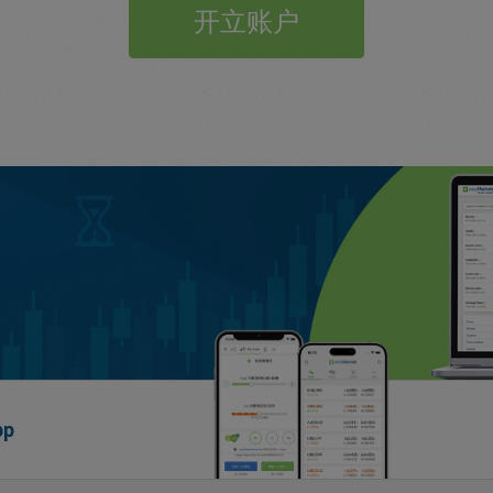
开立账户
p