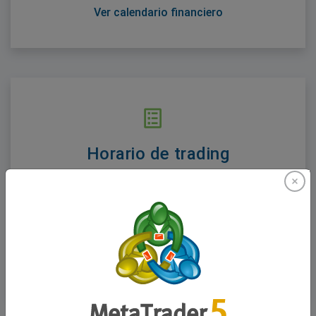
Ver calendario financiero
Horario de trading
Averigüe cuándo abren y cierran los mercados. La
volatilidad y la estabilidad de los precios se ven
muy afectadas por los horarios de trading.
Ver horario de trading