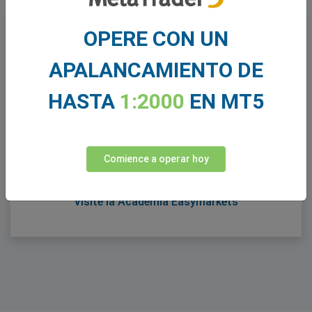
OPERE CON UN
APALANCAMIENTO DE
Academia easyMarkets
HASTA
1:2000
EN MT5
Amplíe y pruebe su conocimiento de inversiones
con 9 cursos, compuestos de más de 70 videos,
que cubren conceptos de inversión básicos y
Comience a operar hoy
avanzados.
Visite la Academia Easymarkets