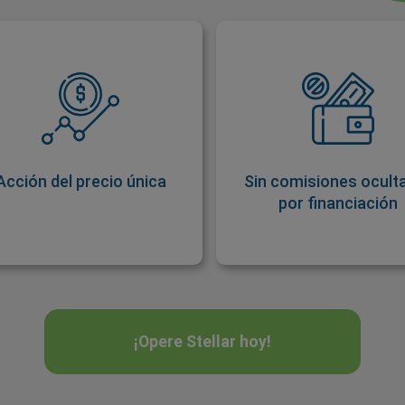
Acción del precio única
Sin comisiones ocult
por financi
Al estar descentralizadas, la
Los exchanges suelen c
ferta y la demanda impulsan a
comisiones o tarif
las criptodivisas. Los rallies
procesamiento. Nunca 
pueden ser resultado de
cobrarán comisiones o ta
bifurcaciones, repercusión
Acción del precio única
Sin comisiones oculta
de financiación al operar S
mediática de noticias
por financiación
con easyMar
relacionadas, etc.
¡Opere Stellar hoy!