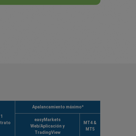
Apalancamiento máximo*
1
easyMarkets
trato
MT4 &
Web/Aplicación y
MT5
TradingView