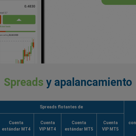
Spreads
y apalancamiento
Spreads flotantes de
Cuenta
Cuenta
Cuenta
Cuenta
con
estándar MT4
VIP MT4
estándar MT5
VIP MT5