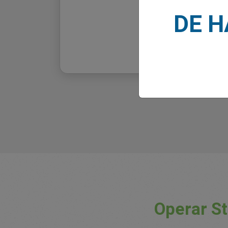
DE 
Operar St