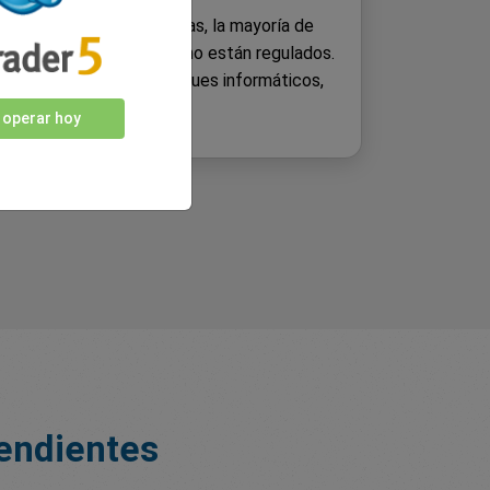
sas están descentralizadas, la mayoría de
ptodivisas, si no todos, no están regulados.
xchanges han sufrido ataques informáticos,
ondos de sus clientes.
 operar hoy
pendientes