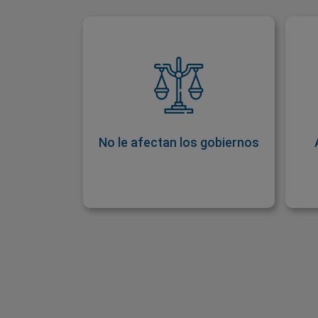
No le afectan los gobiernos
Los gobiernos suelen manipular
el valor de su divisa mediante
o
diversas políticas. La mayoría de
las criptodivisas no sufren esa
manipulación.
No le afectan los gobiernos