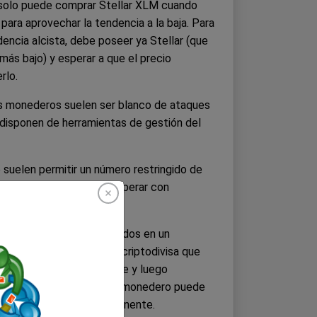
solo puede comprar Stellar XLM cuando
 para aprovechar la tendencia a la baja. Para
encia alcista, debe poseer ya Stellar (que
más bajo) y esperar a que el precio
rlo.
s monederos suelen ser blanco de ataques
 disponen de herramientas de gestión del
suelen permitir un número restringido de
ás estos solo permiten operar con
pósito y mantener sus fondos en un
ivisas, debe comprar la criptodivisa que
 fiduciaria en un exchange y luego
onedero. La pérdida de su monedero puede
us fondos de forma permanente.