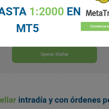
Como las criptodivi
HASTA
1:2000
EN
los exchanges de cri
En el pasado, los e
perdiendo incluso f
MT5
Comience a
Operar Stellar
ellar
intradía y con órdenes 