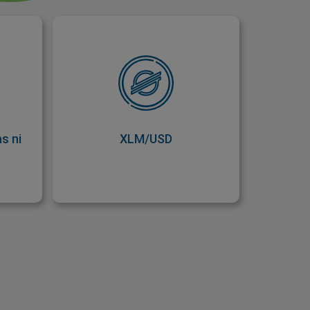
as ni
XLM/USD
ación
Opere Stellar frente al dólar
obrar
estadounidense en
as de
easyMarkets. Esto le permite
se le
operar tanto en movimientos
rifas
ascendentes como
s ni
XLM/USD
tellar
descendentes.
kets.