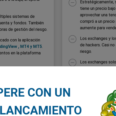
Estratégicamente, 
tiene un precio bajo
aprovechar una tend
ltiples sistemas de
compró a un precio 
cuenta y fondos. También
aumente para vende
ras de gestión del riesgo.
Los exchanges y lo
cado con la aplicación
de hackers. Casi no
dingView , MT4 y MT5
.
riesgo.
ntos en la plataforma
Los exchanges solo 
criptodivisas. Adem
s segregadas con bancos
criptodivisas.
stintas divisas base al
Para realizar un de
PERE CON UN
monedero de criptod
 ubicaciones que puede
elija por una moneda
us fondos estén
transferirla a su m
LANCAMIENTO
 las que opere sean
hacer que pierda s