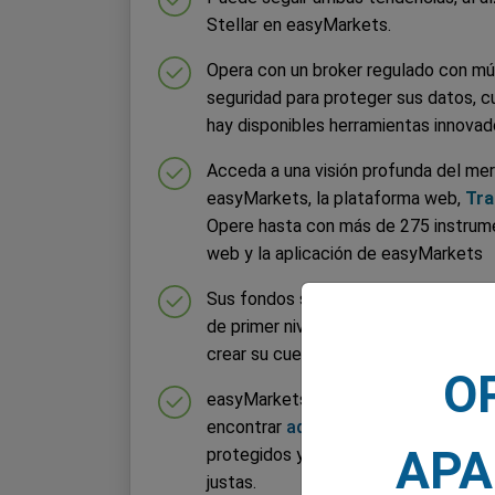
Stellar en easyMarkets.
Opera con un broker regulado con mú
seguridad para proteger sus datos, 
hay disponibles herramientas innovado
Acceda a una visión profunda del mer
easyMarkets, la plataforma web,
Tra
Opere hasta con más de 275 instrume
web y la aplicación de easyMarkets
Sus fondos se mantienen en cuenta
de primer nivel. Puede elegir entre di
crear su cuenta, incluyendo Bitcoin.
O
easyMarkets está regulado en varias
encontrar
aquí
. Esto garantiza que s
APA
protegidos y que las condiciones con
justas.