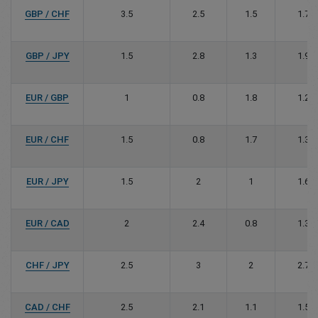
GBP / CHF
3.5
2.5
1.5
1.7
GBP / JPY
1.5
2.8
1.3
1.9
EUR / GBP
1
0.8
1.8
1.2
EUR / CHF
1.5
0.8
1.7
1.3
EUR / JPY
1.5
2
1
1.6
EUR / CAD
2
2.4
0.8
1.3
CHF / JPY
2.5
3
2
2.7
CAD / CHF
2.5
2.1
1.1
1.5