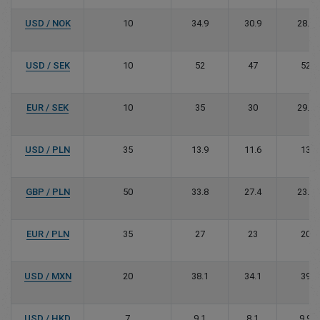
USD / NOK
10
34.9
30.9
28.7
USD / SEK
10
52
47
52
EUR / SEK
10
35
30
29.8
USD / PLN
35
13.9
11.6
13
GBP / PLN
50
33.8
27.4
23.9
EUR / PLN
35
27
23
20
USD / MXN
20
38.1
34.1
39
USD / HKD
7
9.1
8.1
9.9