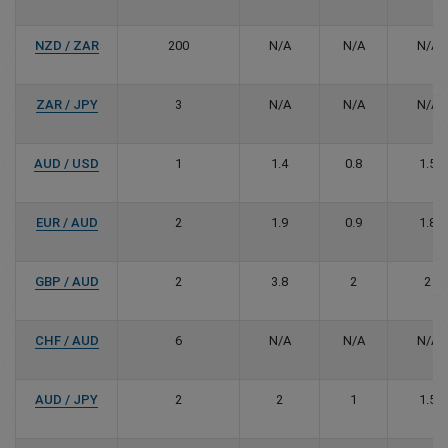
NZD / ZAR
200
N/A
N/A
N/A
ZAR / JPY
3
N/A
N/A
N/A
AUD / USD
1
1.4
0.8
1.5
EUR / AUD
2
1.9
0.9
1.8
GBP / AUD
2
3.8
2
2
CHF / AUD
6
N/A
N/A
N/A
AUD / JPY
2
2
1
1.5