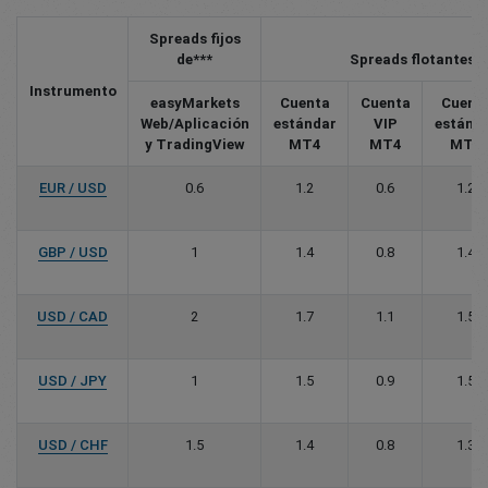
Spreads fijos
de***
Spreads flotantes d
Instrumento
easyMarkets
Cuenta
Cuenta
Cuent
Web/Aplicación
estándar
VIP
estánd
y TradingView
MT4
MT4
MT5
EUR / USD
0.6
1.2
0.6
1.2
GBP / USD
1
1.4
0.8
1.4
USD / CAD
2
1.7
1.1
1.5
USD / JPY
1
1.5
0.9
1.5
USD / CHF
1.5
1.4
0.8
1.3