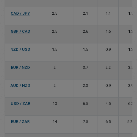
CAD / JPY
2.5
2.1
1.1
1.5
GBP / CAD
2.5
2.6
1.6
1.3
NZD / USD
1.5
1.5
0.9
1.3
EUR / NZD
2
3.7
2.2
3.5
AUD / NZD
2
2.3
0.9
2.9
USD / ZAR
10
6.5
4.5
6.2
EUR / ZAR
14
7.5
6.5
5.25