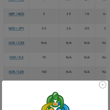
GBP / NZD
5
2.9
1.8
4.4
NZD / JPY
3.5
2.6
0.9
3
USD / CZK
N/A
N/A
N/A
N/A
USD / ILS
70
N/A
N/A
N/A
EUR / CZK
100
N/A
N/A
N/A
EUR / MXN
70
N/A
N/A
N/A
EUR / ILS
80
N/A
N/A
N/A