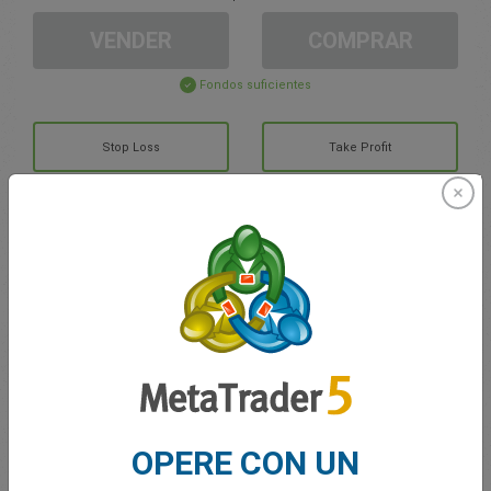
VENDER
COMPRAR
Fondos suficientes
Stop Loss
Take Profit
Cree una cuenta de trading
Gestión de la cuenta
Trading en
Saldo de trading
0.00
OPERE CON UN
Mis bonuses
0.00
G/P total abierto
0.00