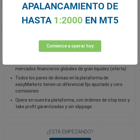
APALANCAMIENTO DE
Total Premium
0.00
HASTA
1:2000
EN MT5
Depositar fondos
Comience a operar hoy
Opera con AUD/NZD - como opción vanilla
Opere con opciones vanilla sobre forex y acceda a
mercados financieros globales de gran liquidez (oferta)
Todos los pares de divisas en la plataforma de
easyMarkets tienen un diferencial fijo ajustado y cero
comisiones
Opere en nuestra plataforma, con órdenes de stop loss y
take profit garantizadas y sin slippage.
¿ESTÁ EMPEZANDO?