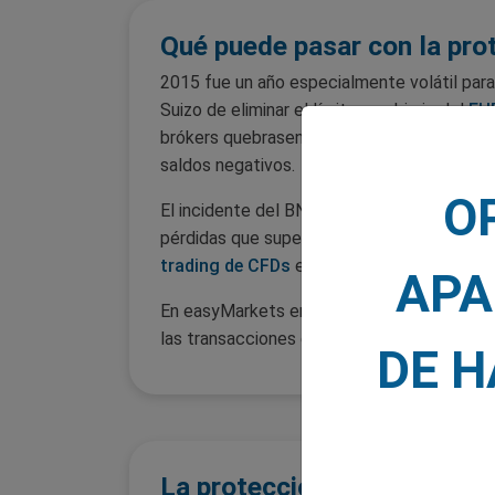
Qué puede pasar con la prot
2015 fue un año especialmente volátil para 
Suizo de eliminar el límite cambiario del
EU
brókers quebrasen, mientras que otros busca
saldos negativos.
O
El incidente del BNS en enero de 2015 resal
pérdidas que superan su capital de inversi
trading de CFDs
es que atrae a personas de
APA
En easyMarkets entendemos que la responsab
las transacciones en una variedad de condi
DE 
La protección frente a sal