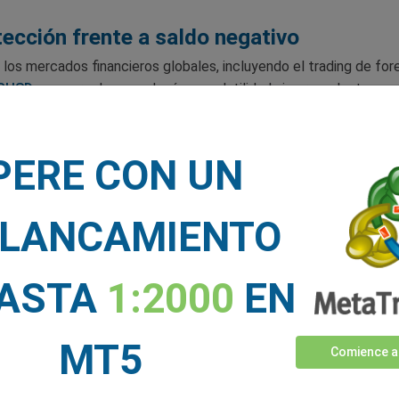
ección frente a saldo negativo
los mercados financieros globales, incluyendo el trading de for
RUSD
en enero desencadenó una volatilidad sin precedentes en
ron rescates financieros. Mientras tanto, los operadores no sab
PERE CON UN
tó la importancia de garantizar la protección del saldo. Lo últim
ón, especialmente si tenemos en cuenta la composición del merca
 todos los ámbitos, incluyendo los operadores “sociales” y otra
LANCAMIENTO
ilidad de investigar y seleccionar operaciones recae en el oper
ciones de mercado es del bróker. Por eso ofrecemos una protecc
HASTA
1:2000
EN
MT5
Comience a
do negativo dice mucho sobre un bróker