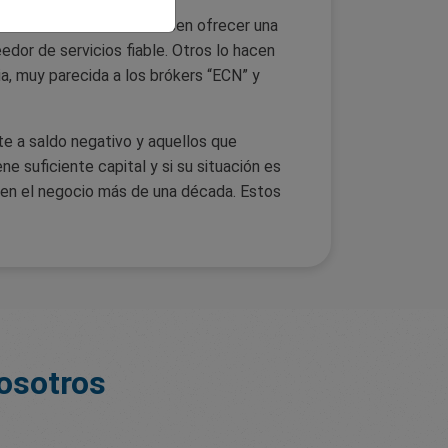
tivo. Muchos brókers dicen ofrecer una
dor de servicios fiable. Otros lo hacen
ia, muy parecida a los brókers “ECN” y
te a saldo negativo y aquellos que
ne suficiente capital y si su situación es
n en el negocio más de una década. Estos
nosotros