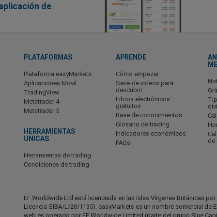
aplicación de
PLATAFORMAS
APRENDE
AN
M
Plataforma easyMarkets
Cómo empezar
No
Aplicaciones Movil
Serie de videos para
descubrir
Grá
TradingView
Libros electrónicos
Ti
Metatrader 4
gratuitos
div
Metatrader 5
Base de conocimientos
Cal
Glosario de trading
Hor
HERRAMIENTAS
Indicadores económicos
Ca
UNICAS
de
FAQs
Herramientas de trading
Condiciones de trading
EF Worldwide Ltd está licenciada en las Islas Vírgenes Británicas po
Licencia SIBA/L/20/1135). easyMarkets es un nombre comercial de EF
web es operado por EF Worldwide Limited (parte del grupo Blue Capita