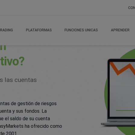
CO
e Protection
RADING
PLATAFORMAS
FUNCIONES UNICAS
APRENDER
ón
tivo?
s las cuentas
ntas de gestión de riesgos
uenta y sus fondos. La
ue el saldo de su cuenta
easyMarkets ha ofrecido como
sde 2001.