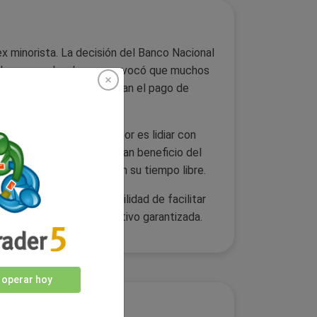
ex minorista. La decisión del Banco Nacional
 los mercados, lo que provocó que muchos
ían si sus brókers exigirían el pago de
o que necesita un operador es lidiar con
do forex minorista. El gran beneficio del
s personas que operan en su tiempo libre.
ador, pero la responsabilidad de facilitar
ión frente a saldo negativo garantizada.
 operar hoy