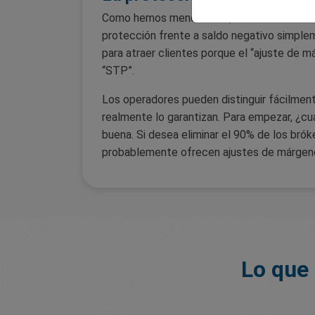
Como hemos mencionado, no todos los bróke
protección frente a saldo negativo simplem
para atraer clientes porque el “ajuste de m
“STP”.
Los operadores pueden distinguir fácilment
realmente lo garantizan. Para empezar, ¿cuán
buena. Si desea eliminar el 90% de los bró
probablemente ofrecen ajustes de márgenes
Lo que 