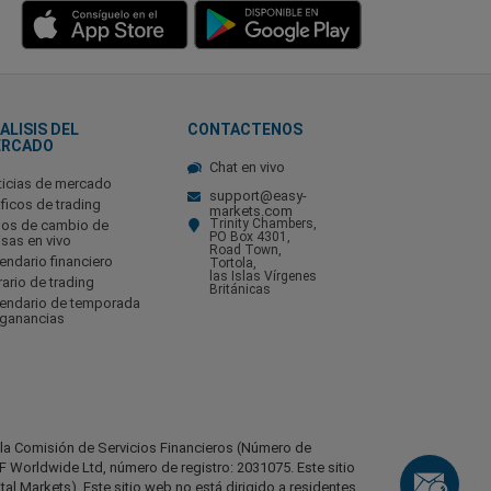
ALISIS DEL
CONTACTENOS
ERCADO
Chat en vivo
ticias de mercado
support@easy-
ficos de trading
markets.com
Trinity Chambers,
pos de cambio de
PO Box 4301,
isas en vivo
Road Town,
endario financiero
Tortola,
las Islas Vírgenes
ario de trading
Británicas
lendario de temporada
 ganancias
r la Comisión de Servicios Financieros (Número de
 Worldwide Ltd, número de registro: 2031075. Este sitio
l Markets). Este sitio web no está dirigido a residentes