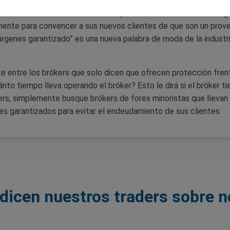
rs de forex minoristas ofrecen protección frente a saldo nega
ente para convencer a sus nuevos clientes de que son un provee
árgenes garantizado” es una nueva palabra de moda de la industr
e entre los brókers que solo dicen que ofrecen protección fren
to tiempo lleva operando el bróker? Esto le dirá si el bróker tie
kers, simplemente busque brókers de forex minoristas que lleva
 garantizados para evitar el endeudamiento de sus clientes.
dicen nuestros traders sobre 