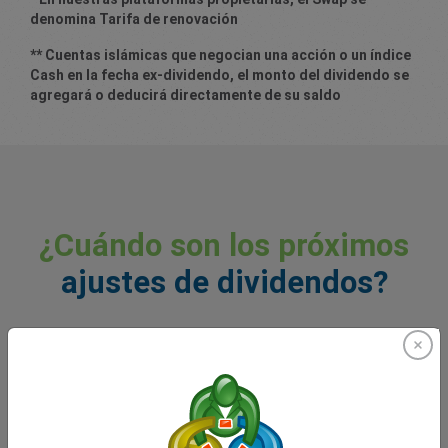
denomina Tarifa de renovación
** Cuentas islámicas que negocian una acción o un índice
Cash en la fecha ex-dividendo, el monto del dividendo se
agregará o deducirá directamente de su saldo
¿Cuándo son los próximos
ajustes de dividendos?
This Week