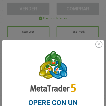
VENDER
COMPRAR
Fondos suficientes
Stop Loss
Take Profit
Cree una cuenta de trading
Gestión de la cuenta
Trading en
Saldo de trading
0.00
Mis bonuses
0.00
OPERE CON UN
G/P total abierto
0.00