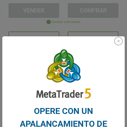
VENDER
COMPRAR
Fondos suficientes
Stop Loss
Take Profit
Cree una cuenta de trading
Gestión de la cuenta
Trading en
OPERE CON UN
Saldo de trading
0.00
Mis bonuses
0.00
APALANCAMIENTO DE
G/P total abierto
0.00