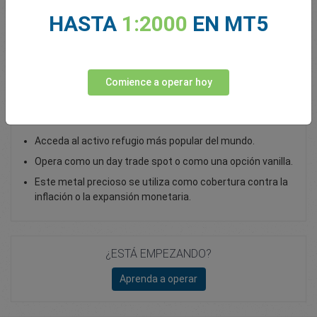
HASTA
1:2000
EN MT5
Total Premium
0.00
Depositar fondos
Comience a operar hoy
Opera con oro como un CFD Spot
Acceda al activo refugio más popular del mundo.
Opera como un day trade spot o como una opción vanilla.
Este metal precioso se utiliza como cobertura contra la
inflación o la expansión monetaria.
¿ESTÁ EMPEZANDO?
Aprenda a operar