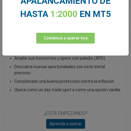
APALANCAMIENTO DE
Total Premium
0.00
HASTA
1:2000
EN MT5
Depositar fondos
Comience a operar hoy
Opera con paladio como un CFD
Amplíe sus horizontes y opere con paladio (XPD).
Descubra nuevas oportunidades con este metal
precioso.
Considerado una buena protección contra la inflación.
Opera como un day trade spot o como una opción vanilla.
¿ESTÁ EMPEZANDO?
Aprenda a operar