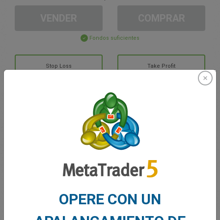
VENDER
COMPRAR
Fondos suficientes
Stop Loss
Take Profit
Cree una cuenta de trading
Gestión de la cuenta
Trading en
Saldo de trading
0.00
OPERE CON UN
Mis bonuses
0.00
G/P total abierto
0.00