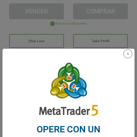
VENDER
COMPRAR
Fondos suficientes
Stop Loss
Take Profit
Cree una cuenta de trading
Gestión de la cuenta
Trading en
Saldo de trading
0.00
OPERE CON UN
Mis bonuses
0.00
G/P total abierto
0.00