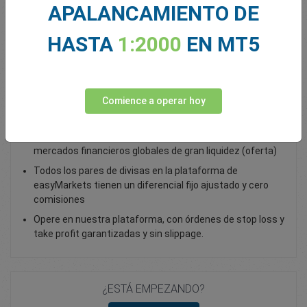
APALANCAMIENTO DE
Total Premium
0.00
HASTA
1:2000
EN MT5
Depositar fondos
Comience a operar hoy
Opera con NZD/JPY - como opción vanilla
Opere con opciones vanilla sobre forex y acceda a
mercados financieros globales de gran liquidez (oferta)
Todos los pares de divisas en la plataforma de
easyMarkets tienen un diferencial fijo ajustado y cero
comisiones
Opere en nuestra plataforma, con órdenes de stop loss y
take profit garantizadas y sin slippage.
¿ESTÁ EMPEZANDO?