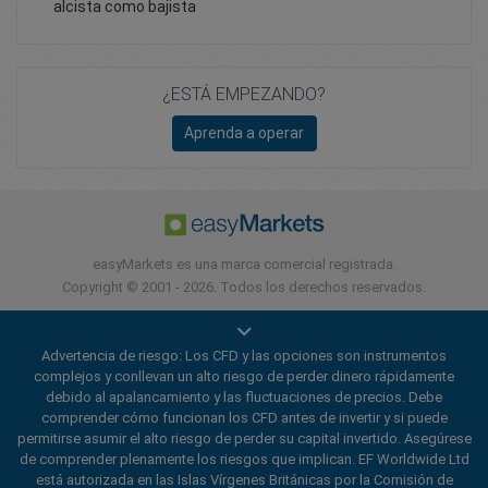
alcista como bajista
¿ESTÁ EMPEZANDO?
Aprenda a operar
easyMarkets es una marca comercial registrada.
Copyright © 2001 - 2026. Todos los derechos reservados.
Advertencia de riesgo: Los CFD y las opciones son instrumentos
complejos y conllevan un alto riesgo de perder dinero rápidamente
debido al apalancamiento y las fluctuaciones de precios. Debe
comprender cómo funcionan los CFD antes de invertir y si puede
permitirse asumir el alto riesgo de perder su capital invertido. Asegúrese
de comprender plenamente los riesgos que implican. EF Worldwide Ltd
está autorizada en las Islas Vírgenes Británicas por la Comisión de