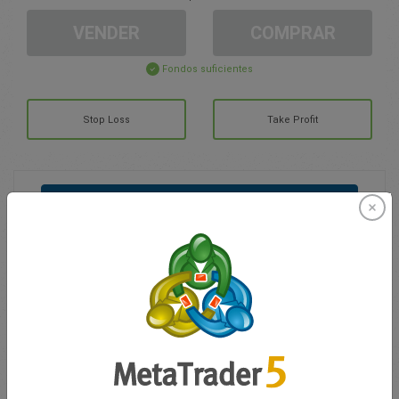
VENDER
COMPRAR
Fondos suficientes
Stop Loss
Take Profit
Cree una cuenta de trading
Gestión de la cuenta
Trading en
Saldo de trading
0.00
Mis bonuses
0.00
G/P total abierto
0.00