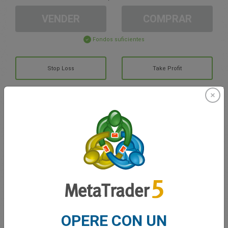
VENDER
COMPRAR
Fondos suficientes
Stop Loss
Take Profit
Cree una cuenta de trading
Gestión de la cuenta
Trading en
Saldo de trading
0.00
Mis bonuses
0.00
OPERE CON UN
G/P total abierto
0.00