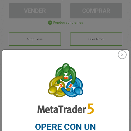
VENDER
COMPRAR
Fondos suficientes
Stop Loss
Take Profit
Cree una cuenta de trading
Gestión de la cuenta
Trading en
Saldo de trading
0.00
Mis bonuses
0.00
OPERE CON UN
G/P total abierto
0.00