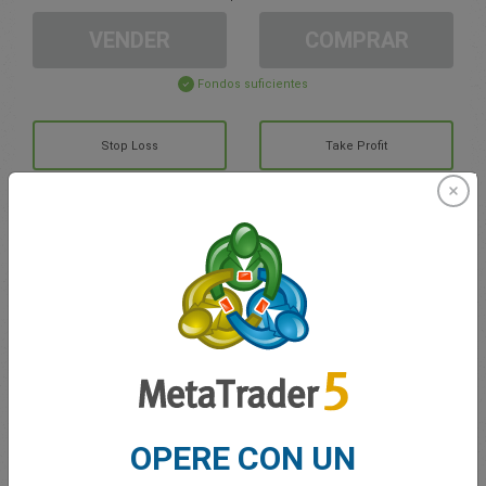
VENDER
COMPRAR
Fondos suficientes
Stop Loss
Take Profit
Cree una cuenta de trading
Gestión de la cuenta
Trading en
Saldo de trading
0.00
OPERE CON UN
Mis bonuses
0.00
G/P total abierto
0.00