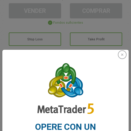
VENDER
COMPRAR
Fondos suficientes
Stop Loss
Take Profit
Cree una cuenta de trading
Gestión de la cuenta
Trading en
Saldo de trading
0.00
Mis bonuses
0.00
OPERE CON UN
G/P total abierto
0.00