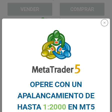
VENDER
COMPRAR
Fondos suficientes
Stop Loss
Take Profit
Cree una cuenta de trading
Gestión de la cuenta
OPERE CON UN
Trading en
APALANCAMIENTO DE
Saldo de trading
0.00
Mis bonuses
0.00
HASTA
1:2000
EN MT5
G/P total abierto
0.00