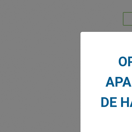
NOTI
O
APA
DE 