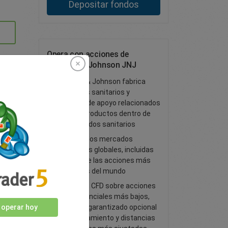
Depositar fondos
Opera con acciones de
Johnson & Johnson JNJ
Johnson & Johnson fabrica
productos sanitarios y
servicios de apoyo relacionados
con sus productos dentro de
los mercados sanitarios
Accede a los mercados
financieros globales, incluidas
algunas de las acciones más
conocidas del mundo
Opera con CFD sobre acciones
con diferenciales más bajos,
stop loss garantizado opcional
 operar hoy
sin deslizamiento y distancias