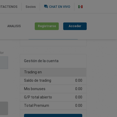
question_answer
NTACTENOS
Socios
CHAT EN VIVO
Registrarse
Acceder
ANALISIS
Cree una cuenta de
trading
lor
Gestión de la cuenta
Trading en
Saldo de trading
0.00
Mis bonuses
0.00
G/P total abierto
0.00
Total Premium
0.00