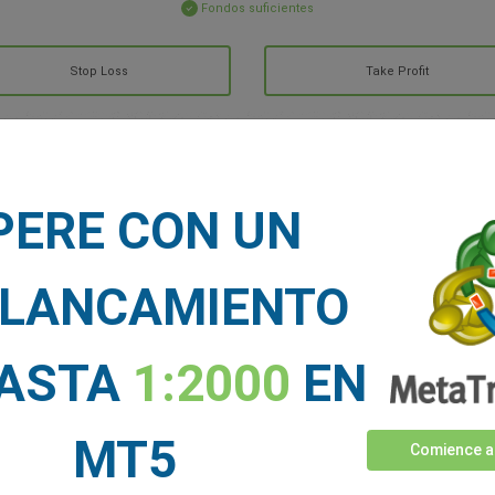
Fondos suficientes
Stop Loss
Take Profit
CIAS DE MERCADO
PERE CON UN
Ver más >
LANCAMIENTO
HASTA
1:2000
EN
MT5
Comience a