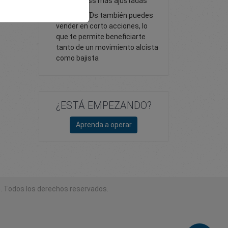
de stop loss más ajustadas
Con los CFDs también puedes
vender en corto acciones, lo
que te permite beneficiarte
tanto de un movimiento alcista
como bajista
¿ESTÁ EMPEZANDO?
Aprenda a operar
. Todos los derechos reservados.