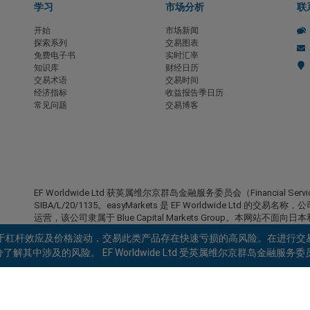
学习
市场分析
联
开始
市场新闻
探索系列
交易图表
免费电子书
实时汇率
知识库
财经日历
交易术语
交易时间
经济指标
收益报告季日历
常见问题
交易博客
EF Worldwide Ltd 获英属维尔京群岛金融服务委员会（Financial S
SIBA/L/20/1135。easyMarkets 是 EF Worldwide Ltd 的交易名称
运营，该公司隶属于 Blue Capital Markets Group。本网站不面向
受限地区：
EF Worldwide Ltd 不向某些地区的居民提供服务
由于杠杆效应及价格波动，交易此类产品存在快速亏损的高风险。在进行交
克省、安大略省、阿富汗、白俄罗斯、古巴、伊朗、利比亚、缅甸、
涉及的风险。 EF Worldwide Ltd 受英属维尔京群岛金融服务委员会
拉。
easyMarkets 是注册商标。版权所有 © 2001– 2026。保留所有权利。