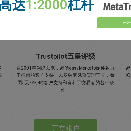
高达
1:2000
杠杆
开始
Trustpilot五星评级
客
自2001年创建以来，易信easyMarkets始终致力
易
具
于提供的客户支持，以及独家风险管理工具，每
i
周5天24小时客户支持和有利于交易者的各种条
件。
开立账户