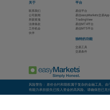
关于
平台
联系我们
易信平台
公司新闻
易信easyMarkets交易App
所获奖项
TradingView
法律条款
易信MT4平台
工作机会
易信MT5平台
伙伴
独特的功能
交易工具
交易条件
风险警告： 差价合约和期权属于复杂的金融工具。
有能力承担损失已投入资金的高风险。请确保您已充分了解其中
隐私政策
客户协议