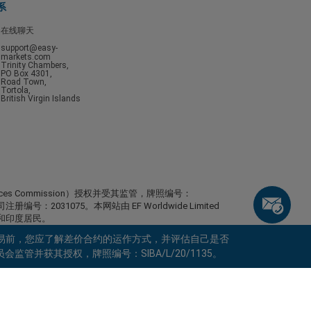
系
在线聊天
support@easy-
markets.com
Trinity Chambers,
PO Box 4301,
Road Town,
Tortola,
British Virgin Islands
ervices Commission）授权并受其监管，牌照编号：
，公司注册编号：2031075。本网站由 EF Worldwide Limited
日本和印度居民。
，包括美国、以色列、加拿大不列颠哥伦比亚省、马尼托巴省、魁北
易前，您应了解差价合约的运作方式，并评估自己是否
尼加拉瓜、朝鲜、巴拿马、俄罗斯联邦、塞舌尔和委内瑞
监管并获其授权，牌照编号：SIBA/L/20/1135。
keyboard_arrow_left
keyboard_arrow_left
keyboard_arrow_left
keyboard_arrow_left
keyboard_arrow_left
keyboard_arrow_left
keyboard_arrow_left
与我们在线沟通
与我们在线沟通
请发送信息给我们
联系我们
与我们在线沟通
与我们在线沟通
与我们在线沟通
你好！欢迎访问易信easyMarkets。如果有