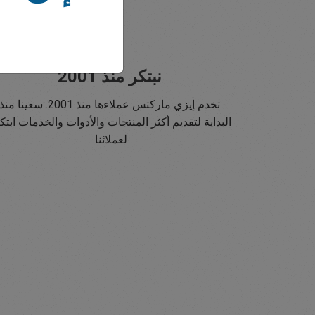
نبتكر منذ 2001
تخدم إيزي ماركتس عملاءها منذ 2001. سعينا منذ
البداية لتقديم أكثر المنتجات والأدوات والخدمات ابتكار
لعملائنا.