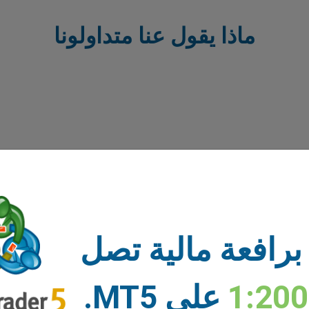
ماذا يقول عنا متداولونا
برافعة مالية تصل
1:20
على MT5.