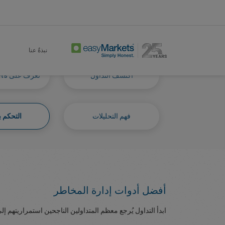
Mastering Self
Learn Centre
Home
نبذةٌ عنا
اكتشف التداول
تعرف على easyMarkets
فهم التحليلات
التحكم ب
أفضل أدوات إدارة المخاطر
ابدأ التداول يُرجع معظم المتداولين الناجحين استمراريتهم إلى