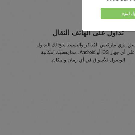
ول اليوم
تداول على الهاتف النقال
يق إيزي ماركتس المُبتكر والبسيط يتيح لك التداول
على أي جهاز iOS أو Android، مما يعطيك إمكانية
الوصول للأسواق في أي زمان و مكان.