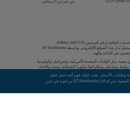
م موسم الأرباح
جزر فيرجين البريطانية
شركة EF Worldwide Ltd مرخصة في جزر العذراء البريطانية من قبل هيئة الخدمات المالية (رقم الترخيص SIBA/L/20/1135).
easyMarkets EF Worldwide Ltd ، هو اسم تجاري لشركة 2031075 رقم التسجيل يُدار هذا الموقع الإلكتروني بواسطة EF Worldwide
 خدماتها لسكان مناطق معينة، مثل الولايات المتحدة الأمريكية، وإسرائيل، وكولومبيا
وليبيا، وميانمار، ونيكاراغوا، وكوريا الشمالية، وبنما، والاتحاد
 وتقلبات الأسعار. يجب عليك فهم آلية عمل عقود
الفروقات قبل الاستثمار، والتأكد من قدرتك على تحمل المخاطر العالية لخسارة رأس مالك المستثمَر. يرجى التأكد من فهمك الكامل للمخاطر المعنية. شركة EF Worldwide Ltd مرخصة في جزر