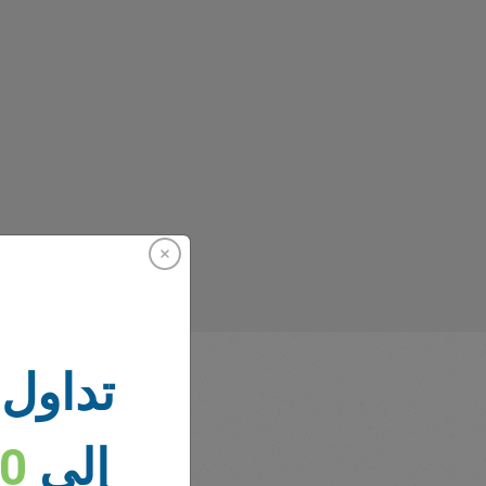
تداول 
إلى
00