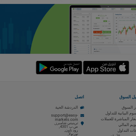
يل السوق
اتصل
ر السوق
الدردشة الحية
وم البيانية للتداول
support@easy-
عار المباشرة للعملات
markets.com
ترينيتي شامبرز,
ويم المالي
ص.ب 4301,
ت التداول
رود تاون,
تورتولا,