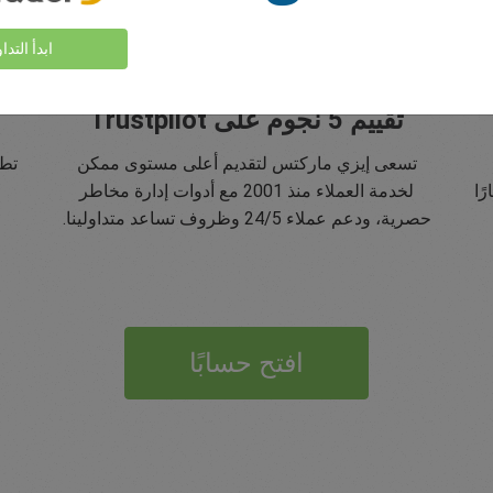
ابدأ التدا
تقييم 5 نجوم على Trustpilot
تسعى إيزي ماركتس لتقديم أعلى مستوى ممكن
تطب
ًا
لخدمة العملاء منذ 2001 مع أدوات إدارة مخاطر
حصرية، ودعم عملاء 24/5 وظروف تساعد متداولينا.
افتح حسابًا