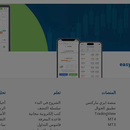
المنصات
تعلم
تحل
منصة ايزي ماركتس
الشروع في البدء
أخبا
تطبيق الجوال
سلسلة اكتشف
الرس
TradingView
كتب إلكترونية مجانية
الأس
MT4
قاعدة المعرفة
التق
MT5
قاموس التداول
ساعا