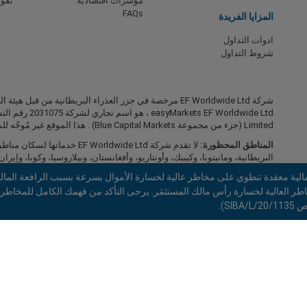
مؤشرات اقتصادية
تقوي
FAQs
المزايا الفريدة
ادوات التداول
شروط التداول
Limited (جزء من مجموعة Blue Capital Markets) . هذا الموقع غير مُوجّه للمقيمين في اليابان والهند
المناطق المحظورة:
لا تقدم شركة EF Worldwide Ltd
البريطانية، ومانيتوبا، وكيبيك، وأونتاريو، وأفغانستان، وبيلاروسيا، وكوبا، وإيران، 
الروسي، وسيشيل، وفنزويلا.
لية معقدة تنطوي على مخاطر عالية لخسارة الأموال بسرعة بسبب الرافعة المالية
شركة easyMarkets هي علامة تجارية مسجّلة. حقوق النشر © 2001 - 2026 . جميع الحقوق محفوظة.
S).