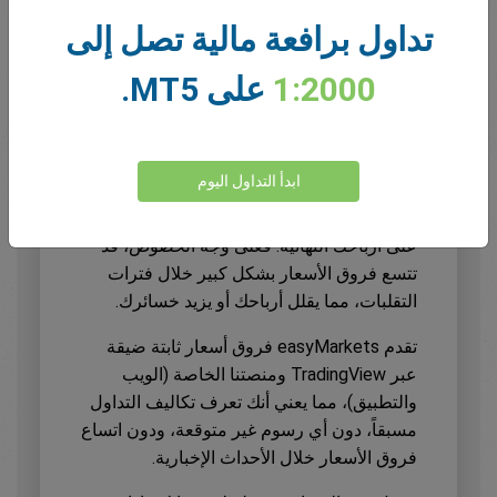
تداول برافعة مالية تصل إلى
1:2000
على MT5.
إدارة التكاليف والتداول
بفروقات أسعار
ثابتة ضيقة
ابدأ التداول اليوم
من المهم أيضًا فهم كيفية تأثير تكاليف التداول
على أرباحك النهائية. فعلى وجه الخصوص، قد
تتسع فروق الأسعار بشكل كبير خلال فترات
التقلبات، مما يقلل أرباحك أو يزيد خسائرك.
تقدم easyMarkets فروق أسعار ثابتة ضيقة
عبر TradingView ومنصتنا الخاصة (الويب
والتطبيق)، مما يعني أنك تعرف تكاليف التداول
مسبقاً، دون أي رسوم غير متوقعة، ودون اتساع
فروق الأسعار خلال الأحداث الإخبارية.