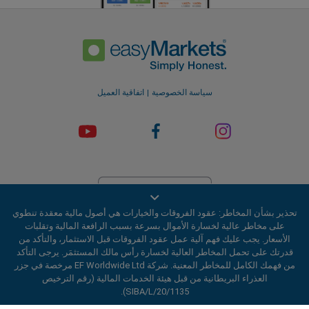
سياسة الخصوصية
اتفاقية العميل
تحذير بشأن المخاطر: عقود الفروقات والخيارات هي أصول مالية معقدة تنطوي
على مخاطر عالية لخسارة الأموال بسرعة بسبب الرافعة المالية وتقلبات
شركة EF Worldwide Ltd مرخصة في جزر العذراء البريطانية من قبل هيئة
الأسعار. يجب عليك فهم آلية عمل عقود الفروقات قبل الاستثمار، والتأكد من
الخدمات المالية (رقم الترخيص SIBA/L/20/1135). easyMarkets EF
قدرتك على تحمل المخاطر العالية لخسارة رأس مالك المستثمَر. يرجى التأكد
Worldwide Ltd ، هو اسم تجاري لشركة 2031075 رقم التسجيل يُدار هذا
من فهمك الكامل للمخاطر المعنية. شركة EF Worldwide Ltd مرخصة في جزر
الموقع الإلكتروني بواسطة EF Worldwide Limited (جزء من مجموعة Blue
العذراء البريطانية من قبل هيئة الخدمات المالية (رقم الترخيص
Capital Markets) . هذا الموقع غير مُوجّه للمقيمين في اليابان والهند
SIBA/L/20/1135).
المناطق المحظورة:
لا تقدم شركة EF Worldwide Ltd خدماتها لسكان مناطق