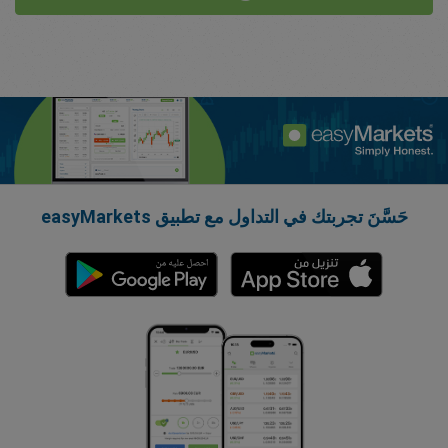
حَسَّنَ تجربتك في التداول مع تطبيق easyMarkets