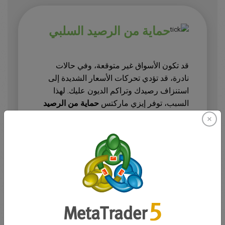
حماية من الرصيد السلبي
قد تكون الأسواق غير متوقعة، وفي حالات
نادرة، قد تؤدي تحركات الأسعار الشديدة إلى
استنزاف رصيدك وتراكم الديون عليك. لهذا
السبب، توفر إيزي ماركتس
حماية من الرصيد
السلبي
لجميع عملائها.
هذا يعني:
•
إذا تحرك السوق بقوة ضد مركزك، فلن تتجاوز
خسائرك أبدًا أموالك المودعة
•
تحصل على حماية مدمجة، بدون رسوم إضافية
هذه الأداة هي شبكة أمان تساعدك على حمايتك
من الأحداث النادرة والمدمرة، مما يجعل تجربة
التداول الخاصة بك أكثر أمانًا بشكل عام.