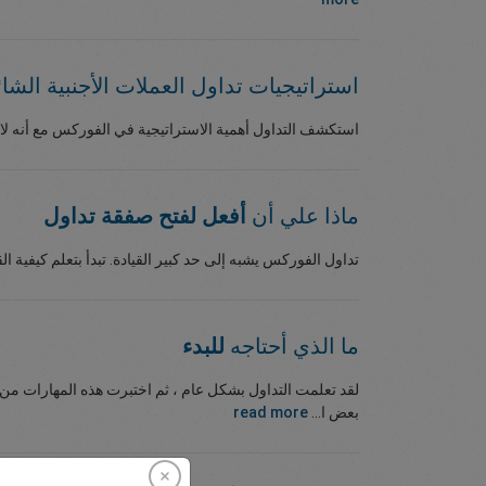
استراتيجيات تداول العملات الأجنبية الشائ
استكشف التداول أهمية الاستراتيجية في الفوركس مع أنه لا 
ماذا علي أن
أفعل لفتح صفقة تداول
تداول الفوركس يشبه إلى حد كبير القيادة. تبدأ بتعلم كيفية ا
ما الذي أحتاجه
للبدء
لقد تعلمت التداول بشكل عام ، ثم اختبرت هذه المهارات من 
بعض ا...
read more