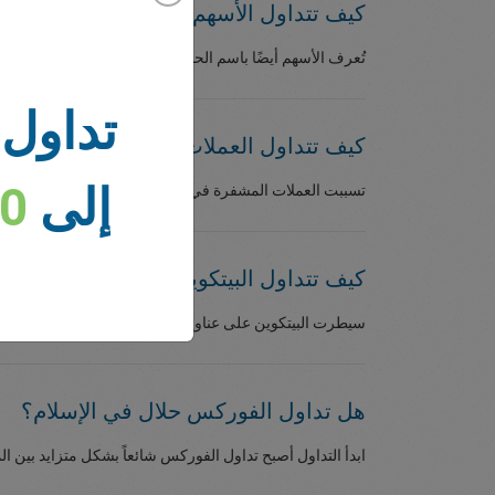
كيف تتداول الأسهم
تُعرف الأسهم أيضًا باسم الحصص، وتمنحك ملكية جزئية لشرك
تداول 
كيف تتداول العملات المشفرة
إلى
00
تسببت العملات المشفرة في تعطل عالم المال في بداية تقديمه
كيف تتداول البيتكوين
سيطرت البيتكوين على عناوين الأخبار منذ صعودها التاريخي ال
هل تداول الفوركس حلال في الإسلام؟
ابدأ التداول أصبح تداول الفوركس شائعاً بشكل متزايد بين ال