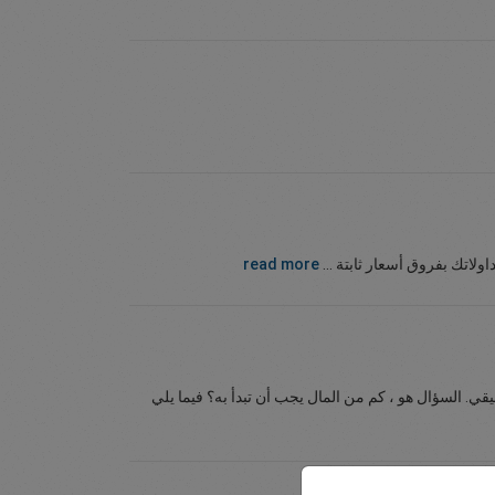
ولاتك بفروق أسعار ثابتة ...
read more
ي. السؤال هو ، كم من المال يجب أن تبدأ به؟ فيما يلي