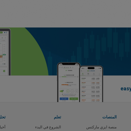
المنصات
تعلم
تحل
منصة ايزي ماركتس
الشروع في البدء
أخبا