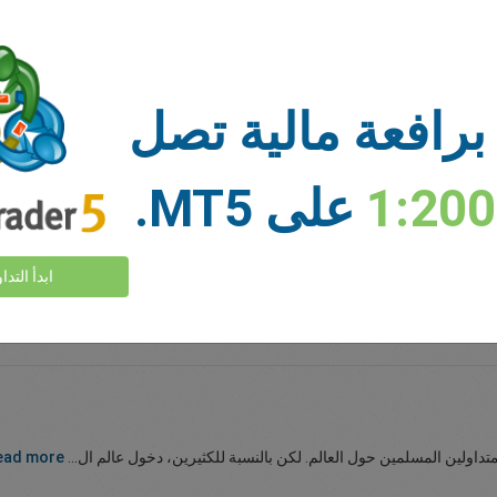
ات راسخة وسليمة ماليًا. للأسهم شعبية بسبب كمية المعلومات المتاحة من قبل
برافعة مالية تصل
1:20
على MT5.
ا. فهي رقمية بالكامل، بعضها لا تنظمه الحكومات أو البنوك ...
read more
ابدأ التدا
مثير للإعجاب. لقد رأينا حتى استخدام البيتكوين كملاذ آمن أثناء الاضطرابات ال
متداولين المسلمين حول العالم. لكن بالنسبة للكثيرين، دخول عالم ال...
ead more