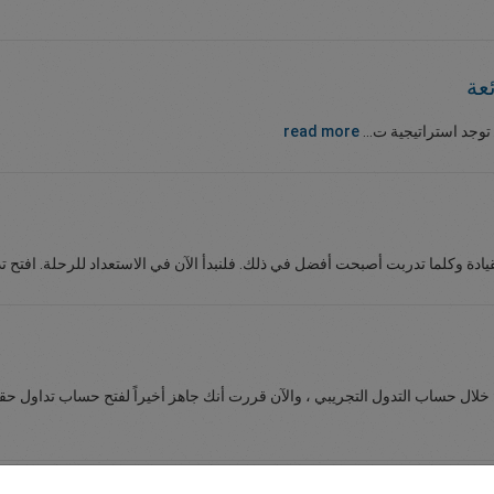
عة
توجد استراتيجية ت...
read more
لقيادة وكلما تدربت أصبحت أفضل في ذلك. فلنبدأ الآن في الاستعداد للرحلة. افتح تدا
خلال حساب التدول التجريبي ، والآن قررت أنك جاهز أخيراً لفتح حساب تداول حقيق