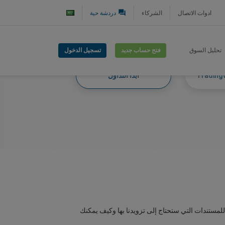
question_answer
ادوات الاتصال
الشركاء
دردشة حية
فتح حساب جديد
تسجيل الدخول
تحليل السوق
ابدأ التداول
للمستندات التي ستحتاج إلى تزويدنا بها وكيف يمكنك