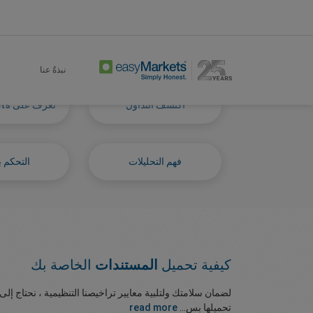
Start Trading
Learn Centre
Home
نبذةٌ عنا
اكتشف التداول
تعرف على easyMarkets
فهم التحليلات
التحكم ب
كيفية تحميل
المستندات
الخاصة بك
لضمان سلامتك ولتلبية معايير تراخيصنا التنظيمية ، نحتاج إ
تحميلها بس...
read more