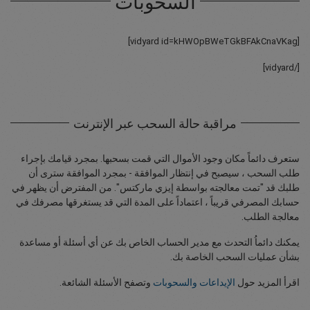
السحوبات
[vidyard id=kHWOpBWeTGkBFAkCnaVKag]
[/vidyard]
مراقبة حالة السحب عبر الإنترنت
ستعرف دائماً مكان وجود الأموال التي قمت بسحبها. بمجرد قيامك بإجراء
طلب السحب ، سيصبح في إنتظار الموافقة - بمجرد الموافقة سترى أن
طلبك قد "تمت معالجته بواسطة إيزي ماركتس". من المفترض أن يظهر في
حسابك المصرفي قريباً ، اعتماداً على المدة التي قد يستغرقها مصرفك في
معالجة الطلب.
يمكنك دائماُ التحدث مع مدير الحساب الخاص بك عن أي أسئلة أو مساعدة
بشأن عمليات السحب الخاصة بك.
اقرأ المزيد حول
الإيداعات والسحوبات
وتصفح الأسئلة الشائعة.