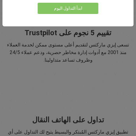
ابدأ التداول اليوم
تقييم 5 نجوم على Trustpilot
تسعى إيزي ماركتس لتقديم أعلى مستوى ممكن لخدمة العملاء
منذ 2001 مع أدوات إدارة مخاطر حصرية، ودعم عملاء 24/5
وظروف تساعد متداولينا.
تداول على الهاتف النقال
تطبيق إيزي ماركتس المُبتكر والبسيط يتيح لك التداول على أي