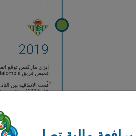
2019
إيزي ماركتس توقع اتفا
قميص فريق Real Betis Balompié أحد فرق La Liga.
ُقِّعت الاتفاقية بين ال
جميع أنحاء العالم. ساف
نيكوس أنطونيادس إلى إش
إدارة الفريق.
فيديو المؤتمر الصحفي
برافعة مالية تصل
البيان الصحفي