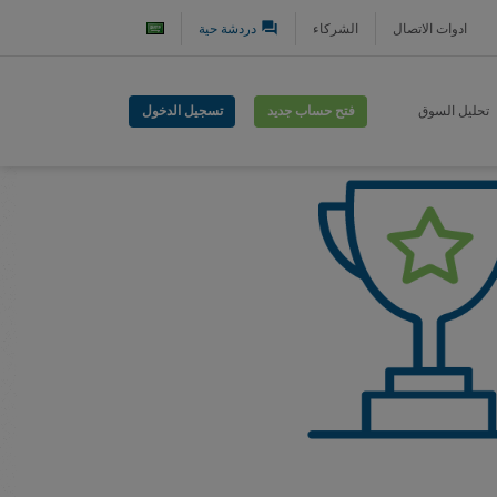
question_answer
ادوات الاتصال
الشركاء
دردشة حية
فتح حساب جديد
تسجيل الدخول
تحليل السوق