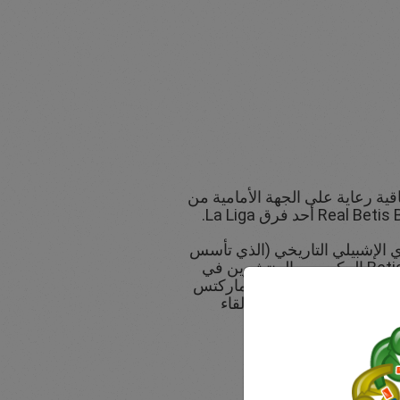
قية رعاية على الجهة الأمامية من
نادي الإشبيلي التاريخي (الذي تأسس
عام 1907) ومشجعي Betis المكرسين المنتشرين في
ر الرئيس التنفيذي لإيزي ماركتس
بيلية لإعلان الرعاية ولقاء