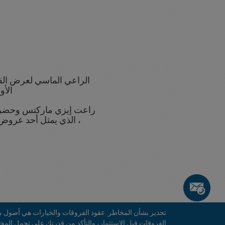
الراعي الماسي لعرض ال
الأو
راعت إيزي ماركتس وحضرت 
، الذي يمثل أحد عروض
تحذير بشأن المخاطر: عقود الفروقات والخيارات هي أصول ما