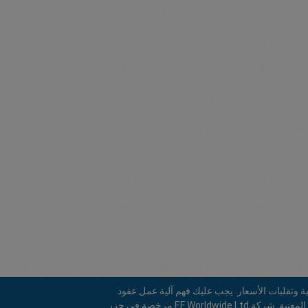
 وتقلبات الأسعار. يجب عليك فهم آلية عمل عقود
الفروقات قبل الاستثمار، والتأكد من قدرتك على تحمل المخاطر العالية لخسارة رأس مالك المستثمَر. يرجى التأكد من فهمك الكامل للمخاطر المعنية. شركة EF Worldwide Ltd مرخصة في جزر