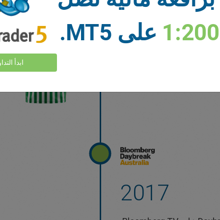
1:20
على MT5.
ابدأ التدا
2017