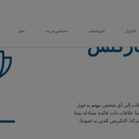
التداول
المواصفات
خصائص فريدة
تعلم
اركتس
وقات إلى أي شخص مهتم بدخول
ا علاقات ذات فائدة متبادلة بيننا
ركة؛ التكريس للذين يدعموننا،