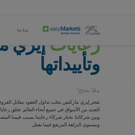
Sponsorships
Home
نبذةٌ عنا
رعايات
إيزي م
وتأييداتها
معًا ننجح!
تفخر إيزي ماركتس بجلب تداول العقود مقابل الفر
العديد من الأسواق في جميع أنحاء العالم. تخلق رعاياتن
وبين شركائنا. نختار شركاء رعايتنا بسبب قيمنا المشت
ومستوى النزاهة المرتفع فيما نفعل.