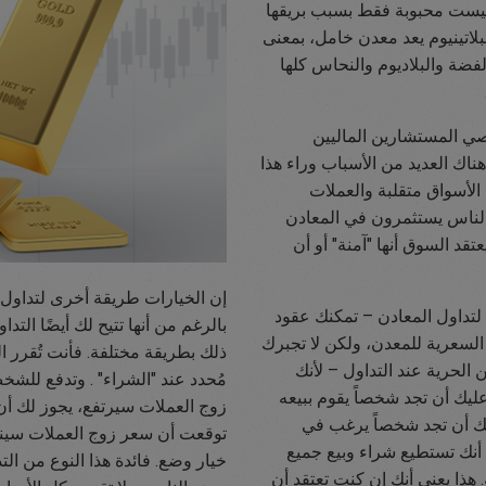
م ليست محبوبة فقط بسبب بريقها
بلاتينيوم يعد معدن خامل، بمعنى
الفضة والبلاديوم والنحاس كلها
صي المستشارين الماليين
هناك العديد من الأسباب وراء هذا
 الأسواق متقلبة والعملات
الناس يستثمرون في المعادن
عتقد السوق أنها "آمنة" أو أن
إن الخيارات طريقة أخرى لتداول ا
 لتداول المعادن – تمكنك عقود
بالرغم من أنها تتيح لك أيضًا التد
السعرية للمعدن، ولكن لا تجبرك
ذلك بطريقة مختلفة. فأنت تُقرر ا
ن الحرية عند التداول – لأنك
مُحدد عند "الشراء" . وتدفع للشخص
ك أن تجد شخصاً يقوم ببيعه
زوج العملات سيرتفع، يجوز لك أن
يك أن تجد شخصاً يرغب في
توقعت أن سعر زوج العملات سينخ
أنك تستطيع شراء وبيع جميع
خيار وضع. فائدة هذا النوع من التد
هذا يعني أنك إن كنت تعتقد أن