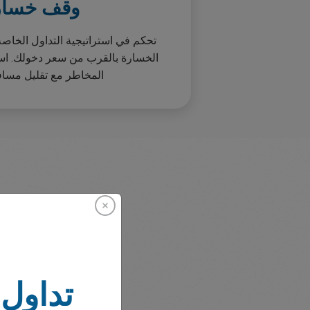
وقف خسار
تحكم في استراتيجية التداول الخا
الخسارة بالقرب من سعر دخولك. است
المخاطر مع تقليل مسا
تداول 