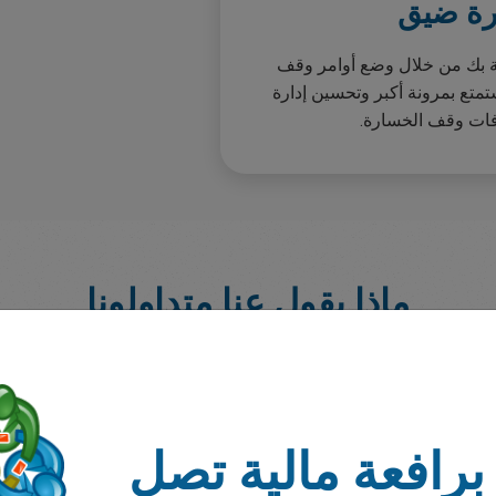
ة ضيق
صة بك من خلال وضع أوامر وقف
متع بمرونة أكبر وتحسين إدارة
فات وقف الخسارة.
ماذا يقول عنا متداولونا
برافعة مالية تصل