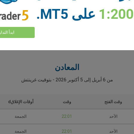
1:20
على MT5.
ابدأ التدا
متى يمكنك تداول
المعادن؟
المعادن
من 6 أبريل إلى 5 أكتوبر 2026 - بتوقيت غرينتش
وقت الفتح
وقت
أوقات الإغلاقd
الأحد
22:01
الجمعة
الأحد
22:01
الجمعة