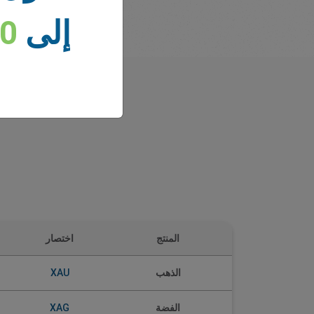
إلى
00
المنتج
اختصار
XAU
الذهب
XAG
الفضة