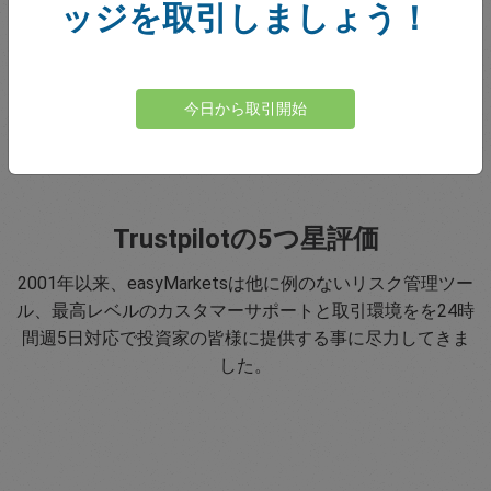
ッジを取引しましょう！
ービスを提供する事に尽力してきました。
今日から取引開始
Trustpilotの5つ星評価
2001年以来、easyMarketsは他に例のないリスク管理ツー
ル、最高レベルのカスタマーサポートと取引環境をを24時
間週5日対応で投資家の皆様に提供する事に尽力してきま
した。