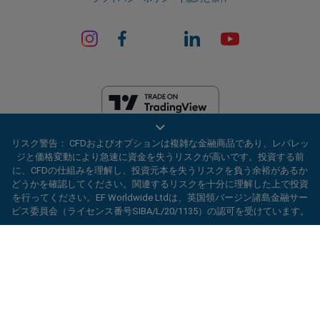
EF Worldwide Ltdは、英領バージン諸島の金融サービス委員会（ライセ
リスク警告： CFDおよびオプションは複雑な金融商品であり、レバレッ
ンス番号SIBA/L/20/1135）から認可を受けています。 easyMarketsは、
ジと価格変動により急速に資金を失うリスクが高いです。投資する前
EF Worldwide Ltd（登録番号：2031075）の商号です。このウェブサイ
に、CFDの仕組みを理解し、投資元本を失うリスクを負う余裕があるか
トは、EF Worldwide Limited（Blue Capital Markets Group傘下）によっ
どうかを確認してください。関連するリスクを十分に理解した上で投資
て運営されています。このウェブサイトは、日本およびインドの居住者
を行ってください。EF Worldwide Ltdは、英国領バージン諸島金融サー
を対象としていません。
ビス委員会（ライセンス番号SIBA/L/20/1135）の認可を受けています。
制限地域：
EF Worldwide Ltdは、アメリカ合衆国、イスラエル、ブリテ
ard_arrow_left
ard_arrow_left
ard_arrow_left
ard_arrow_left
ard_arrow_left
ard_arrow_left
ard_arrow_left
当社とチャットしましょう！
当社とチャットしましょう！
連絡する
当社とチャットしましょう！
当社とチャットしましょう！
当社とチャットしましょう！
ィッシュコロンビア州、マニトバ州、ケベック州、オンタリオ州、アフ
ガニスタン、ベラルーシ、キューバ、イラン、リビア、ミャンマー、ニ
当社までメッセージをお寄せくだ
こんにちは！easyMarketsへようこそ。何
カラグア、北朝鮮、パナマ、ロシア連邦、セーシェル、ベネズエラなど
メッセンジャー
call
WhatsApp
1. 下記のQRコードをスキャンして下さい
さい
の特定の地域の居住者にはサービスを提供していません。
かご質問ある場合や、サポートが必要な場合
は当社がいつでもお手伝いいたします。どう
easyMarketsは登録商標です。Copyright © 2001 - 2026. All rights
1. Add the following
easyMarkets
number
ぞお楽しみください。
reserved.
1.Facebookで
easyMarkets
にいいねをする
2.チャットを開始！