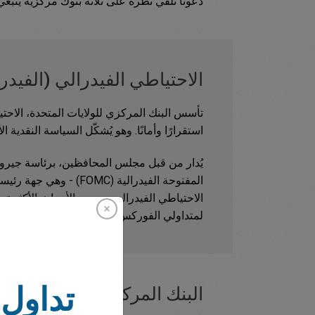
دعونا نلقي نظرة على ثلاثة بنوك مركزية ينبغ
الاحتياطي الفيدرالي (الفيدر
استقرارًا وأمانًا. وهو يُشكّل السياسة النقدية 
يُدار من قبل مجلس المحافظين، برئاسة جيروم 
المفتوحة الفيدرالية (FOMC
الاحتياطي الفيدرالي من بين الأحداث الأكثر ترقب
لمتداولي الفوركس والعقود مقابل الفروقات.
تداول 
البنك المركزي الأوروبي (ECB)