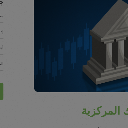
جد
مقد
إدا
أه
الد
ك المركزية