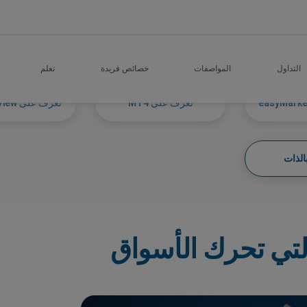
التداول
المواصفات
خصائص فريدة
تعلم
تعرف على MT4
تعرف على TradingView
الذات
التي تحرك الأسواق