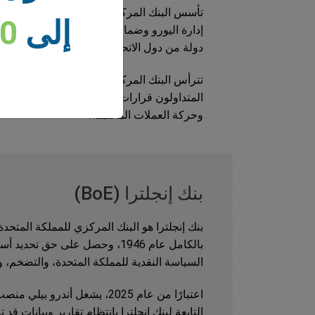
تأسس ا
إلى
00
إدارة اليورو وضمان استقرار الأسعار في منطق
دولة من دول الاتحاد الأوروبي التي تستخدم الي
تترأس البنك المركزي الأوروبي حاليًا كريستين 
المتداولون قرارات البنك المركزي الأوروبي 
وحركة العملات المحتملة.
بنك إنجلترا (BoE)
السياسة النقدية للمملكة المتحدة، والتضخم، وا
اعتبارًا من عام 2025، يشغل أن
التابعة لبنك إنجلترا بانتظام تقارير وبيانات ق