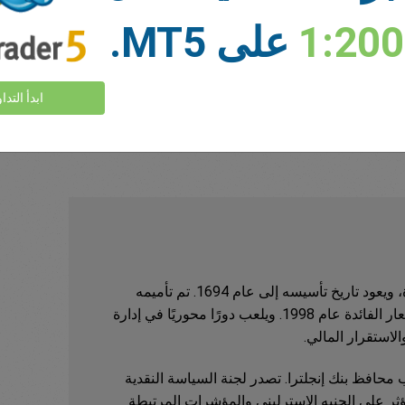
لبنك المركزي الأوروبي عام 1998، ويقع مقره الرئيسي في فرانكفورت، وهو مسؤول عن
1:20
على MT5.
ة اليورو. كما يُشرف على السياسة النقدية لعشرين
ورو.
ابدأ التدا
لاغارد، التي ترأس مجلس إدارته التنفيذي. ويتابع
للحصول على رؤى حول صحة الاقتصاد الأوروبي
بنك إنجلترا هو البنك المركزي للمملكة المتحدة، ويعود تاريخ تأسيسه إلى عام 1694. تم تأميمه
بالكامل عام 1946، وحصل على حق تحديد أسعار الفائدة عام 1998. ويلعب دورًا محوريًا في إدارة
لاستقرار المالي.
درو بيلي منصب محافظ بنك إنجلترا. تصدر لجنة السياسة النقدية
د تؤثر على الجنيه الإسترليني والمؤشرات المرتبطة