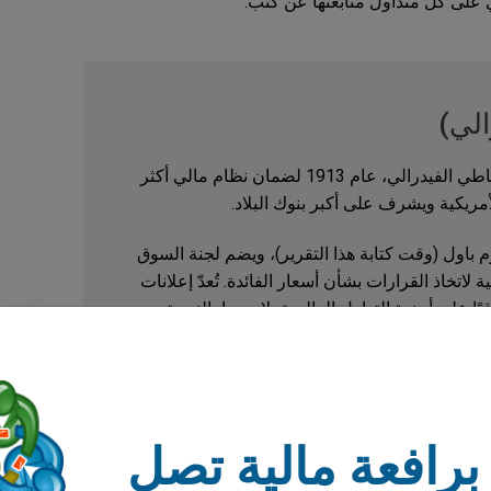
ي على كل متداول متابعتها عن كثب.
الي)
تأسس البنك المركزي للولايات المتحدة، الاحتياطي الفيدرالي، عام 1913 لضمان نظام مالي أكثر
الأمريكية ويشرف على أكبر بنوك البلاد.
باول (وقت كتابة هذا التقرير)، ويضم لجنة السوق
) - وهي جهة رئيسية لاتخاذ القرارات بشأن أسعار الفائدة. تُعدّ إعلانات
ًا على أجندة التداول العالمية، لا سيما بالنسبة
برافعة مالية تصل