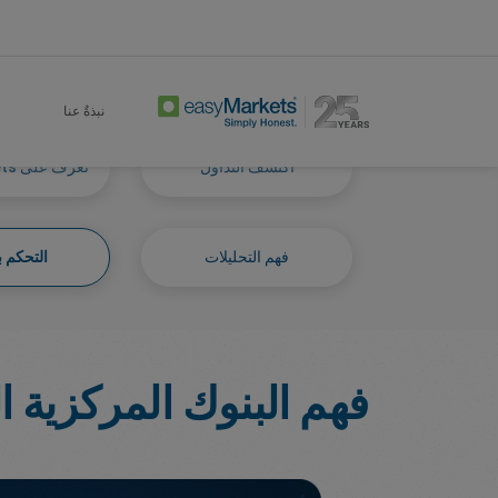
Mastering Self
Learn Centre
Home
نبذةٌ عنا
اكتشف التداول
تعرف على easyMarkets
فهم التحليلات
التحكم ب
فهم البنوك المركزية 