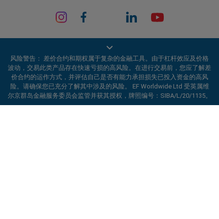
风险警告： 差价合约和期权属于复杂的金融工具。由于杠杆效应及价格
波动，交易此类产品存在快速亏损的高风险。在进行交易前，您应了解差
价合约的运作方式，并评估自己是否有能力承担损失已投入资金的高风
险。请确保您已充分了解其中涉及的风险。 EF Worldwide Ltd 受英属维
EF Worldwide Ltd 获英属维尔京群岛金融服务委员会（Financial Services
Commission）授权并受其监管，牌照编号：SIBA/L/20/1135。
尔京群岛金融服务委员会监管并获其授权，牌照编号：SIBA/L/20/1135。
easyMarkets 是 EF Worldwide Ltd 的交易名称，公司注册编号：
ard_arrow_left
ard_arrow_left
ard_arrow_left
ard_arrow_left
ard_arrow_left
ard_arrow_left
ard_arrow_left
与我们在线沟通
与我们在线沟通
请发送信息给我们
联系我们
与我们在线沟通
与我们在线沟通
与我们在线沟通
2031075。本网站由 EF Worldwide Limited 运营，该公司隶属于 Blue
Capital Markets Group。本网站不面向日本和印度居民。
你好！欢迎访问易信easyMarkets。如果有
受限地区：
EF Worldwide Ltd 不向某些地区的居民提供服务，包括美国、
MSN信息
call
WhatsApp
1. 扫描下面的二维码
任何疑问，或者需要帮助，请随时联系我们，
以色列、加拿大不列颠哥伦比亚省、马尼托巴省、魁北克省、安大略省、
希望你在我们的网站获得愉快的体验。
阿富汗、白俄罗斯、古巴、伊朗、利比亚、缅甸、尼加拉瓜、朝鲜、巴拿
1. Add the following
easyMarkets
number
马、俄罗斯联邦、塞舌尔和委内瑞拉。
1、在facebook上点赞或订阅易信
2. 开始聊天
call
+357 25 828 899
to your contact list +357 99 248 926
取消
沟通
easyMarkets
easyMarkets 是注册商标。版权所有 © 2001– 2026。保留所有权利。
1. 搜索易信easyMarkets 企业QQ 800 128
微信在线客服时间
2. 打开WhatsApp，选择您已添加的号码
208 并添加好友
2、打开MSN信息并找到易信
easyMarkets
周一-周五 8:00-22:00
GMT +2
3、开始聊天
2. 开始聊天
3、开始聊天
请求回电