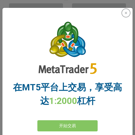
卖出
买入
资金充足
止损价格
止盈价格
注册交易账户
在MT5平台上交易，享受高
账户管理
达
1:2000
杠杆
账户
账户余额
0.00
我的赠金
0.00
开始交易
未结利润/亏损总额
0.00